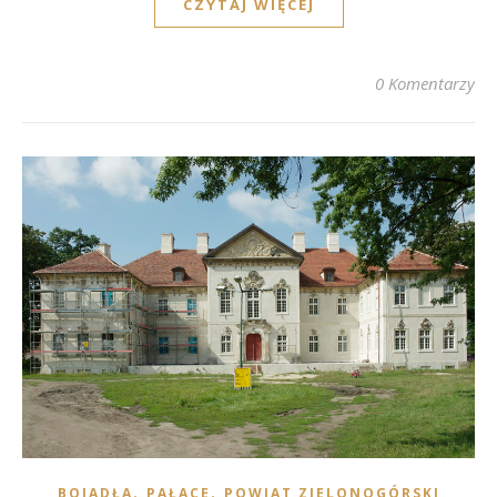
CZYTAJ WIĘCEJ
0 Komentarzy
,
,
BOJADŁA
PAŁACE
POWIAT ZIELONOGÓRSKI