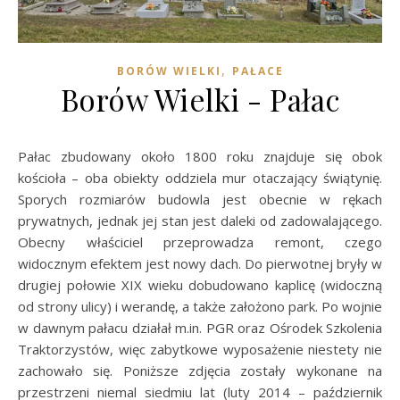
,
BORÓW WIELKI
PAŁACE
Borów Wielki - Pałac
Pałac zbudowany około 1800 roku znajduje się obok
kościoła – oba obiekty oddziela mur otaczający świątynię.
Sporych rozmiarów budowla jest obecnie w rękach
prywatnych, jednak jej stan jest daleki od zadowalającego.
Obecny właściciel przeprowadza remont, czego
widocznym efektem jest nowy dach. Do pierwotnej bryły w
drugiej połowie XIX wieku dobudowano kaplicę (widoczną
od strony ulicy) i werandę, a także założono park. Po wojnie
w dawnym pałacu działał m.in. PGR oraz Ośrodek Szkolenia
Traktorzystów, więc zabytkowe wyposażenie niestety nie
zachowało się. Poniższe zdjęcia zostały wykonane na
przestrzeni niemal siedmiu lat (luty 2014 – październik