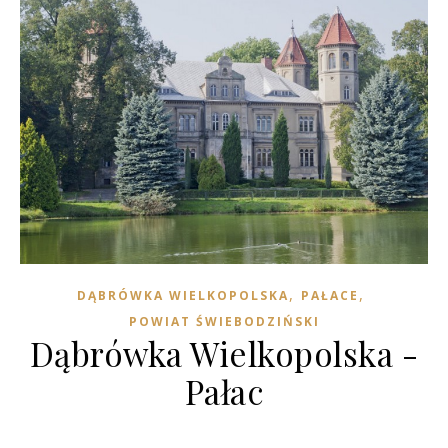
,
,
DĄBRÓWKA WIELKOPOLSKA
PAŁACE
POWIAT ŚWIEBODZIŃSKI
Dąbrówka Wielkopolska -
Pałac