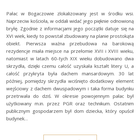
Pałac w Bogaczowie zlokalizowany jest w środku wsi.
Naprzeciw kościoła, w oddali widać jego pięknie odnowioną
bryłę. Zgodnie z informacjami jego początki datuje się na
XVI wiek, kiedy to powstał zbudowany na planie prostokąta
obiekt. Pierwsza ważna przebudowa na barokową
rezydencje miała miejsce na przełomie XVII i XVIII wieku,
natomiast w latach 60-tych XIX wieku dobudowano dwa
skrzydła, dzięki czemu całość uzyskała kształt litery U, a
całość przykryta była dachem mansardowym. 30 lat
później, pomiędzy skrzydła wciśnięto dodatkowy element
wejściowy z dachem dwuspadowym i taka forma budynku
przetrwała do dziś. W okresie powojennym pałac był
użytkowany m.in. przez PGR oraz technikum. Ostatnim
publicznym gospodarzem był dom dziecka, który opuścił
budynek…