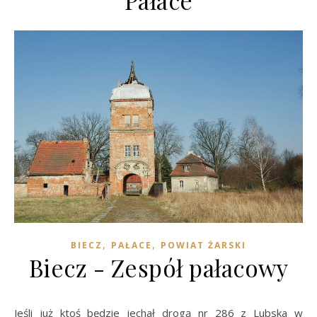
Pałace
,
,
BIECZ
PAŁACE
POWIAT ŻARSKI
Biecz - Zespół pałacowy
Jeśli już ktoś będzie jechał drogą nr 286 z Lubska w