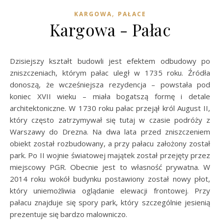
,
KARGOWA
PAŁACE
Kargowa - Pałac
Dzisiejszy kształt budowli jest efektem odbudowy po
zniszczeniach, którym pałac uległ w 1735 roku. Źródła
donoszą, że wcześniejsza rezydencja – powstała pod
koniec XVII wieku – miała bogatszą formę i detale
architektoniczne. W 1730 roku pałac przejął król August II,
który często zatrzymywał się tutaj w czasie podróży z
Warszawy do Drezna. Na dwa lata przed zniszczeniem
obiekt został rozbudowany, a przy pałacu założony został
park. Po II wojnie światowej majątek został przejęty przez
miejscowy PGR. Obecnie jest to własność prywatna. W
2014 roku wokół budynku postawiony został nowy płot,
który uniemożliwia oglądanie elewacji frontowej. Przy
pałacu znajduje się spory park, który szczególnie jesienią
prezentuje się bardzo malowniczo.