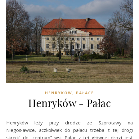
,
HENRYKÓW
PAŁACE
Henryków - Pałac
Henryków leży przy drodze ze Szprotawy na
Niegosławice, aczkolwiek do pałacu trzeba z tej drogi
skręcić do „centrum” wsi. Pałac z tej głównej drogi jest