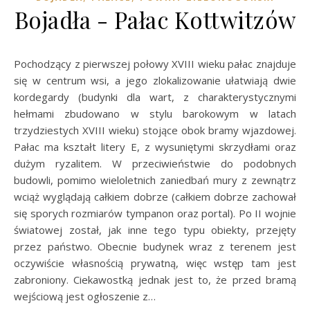
Bojadła - Pałac Kottwitzów
Pochodzący z pierwszej połowy XVIII wieku pałac znajduje
się w centrum wsi, a jego zlokalizowanie ułatwiają dwie
kordegardy (budynki dla wart, z charakterystycznymi
hełmami zbudowano w stylu barokowym w latach
trzydziestych XVIII wieku) stojące obok bramy wjazdowej.
Pałac ma kształt litery E, z wysuniętymi skrzydłami oraz
dużym ryzalitem. W przeciwieństwie do podobnych
budowli, pomimo wieloletnich zaniedbań mury z zewnątrz
wciąż wyglądają całkiem dobrze (całkiem dobrze zachował
się sporych rozmiarów tympanon oraz portal). Po II wojnie
światowej został, jak inne tego typu obiekty, przejęty
przez państwo. Obecnie budynek wraz z terenem jest
oczywiście własnością prywatną, więc wstęp tam jest
zabroniony. Ciekawostką jednak jest to, że przed bramą
wejściową jest ogłoszenie z…