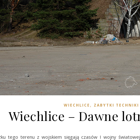
,
WIECHLICE
ZABYTKI TECHNIKI
Wiechlice – Dawne lot
zku tego terenu z wojskiem sięgają czasów I wojny światowe