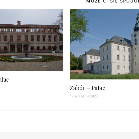
MOŻE CI SIĘ SPODO
ałac
Zabór – Pałac
19 września 2020