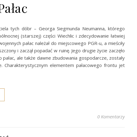
Pałac
iciela tych dóbr – Georga Siegmunda Neumanna, którego
nocnej (starszej) części Wiechlic i zdecydowanie łatwiej
wojennych pałac należał do miejscowego PGR-u, a mieściły
szczony i zaczął popadać w ruinę. Jego drugie życie zaczęło
lko pałac, ale także dawne zbudowania gospodarcze, zostały
e. Charakterystycznym elementem pałacowego frontu jet
0 Komentarzy