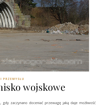
 I PRZEMYSŁU
nisko wojskowe
j, gdy zaczynano doceniać przewagę jaką daje możliwość