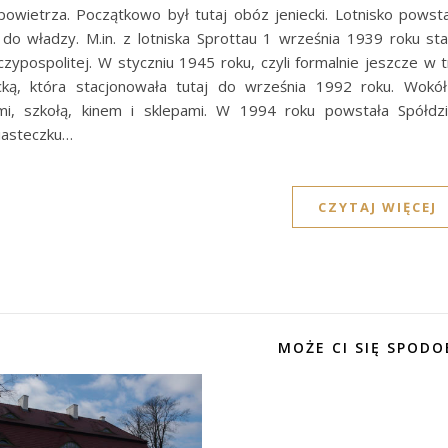
powietrza. Początkowo był tutaj obóz jeniecki. Lotnisko powsta
a do władzy. M.in. z lotniska Sprottau 1 września 1939 roku s
czypospolitej. W styczniu 1945 roku, czyli formalnie jeszcze w t
ką, która stacjonowała tutaj do września 1992 roku. Wokół 
mi, szkołą, kinem i sklepami. W 1994 roku powstała Spółdz
asteczku…
CZYTAJ WIĘCEJ
MOŻE CI SIĘ SPODO