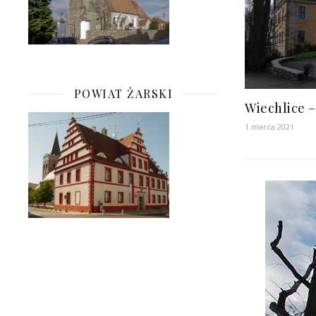
POWIAT ŻARSKI
Wiechlice –
1 marca 2021