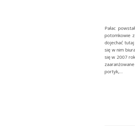
Pałac powsta
potomkowie za
dojechać tuta
się w nim biur
się w 2007 rok
zaaranżowane
portyk,…