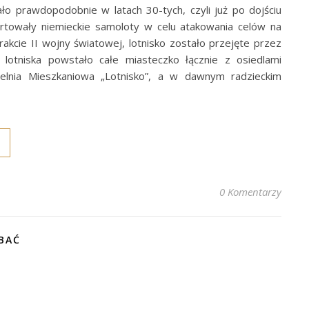
ło prawdopodobnie w latach 30-tych, czyli już po dojściu
tartowały niemieckie samoloty w celu atakowania celów na
rakcie II wojny światowej, lotnisko zostało przejęte przez
lotniska powstało całe miasteczko łącznie z osiedlami
ielnia Mieszkaniowa „Lotnisko”, a w dawnym radzieckim
0 Komentarzy
BAĆ