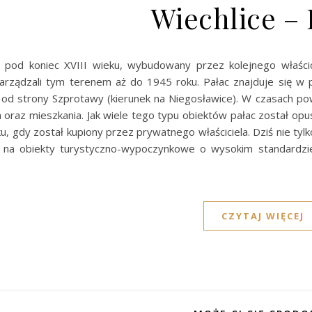
Wiechlice – 
ł pod koniec XVIII wieku, wybudowany przez kolejnego właśc
rządzali tym terenem aż do 1945 roku. Pałac znajduje się w pół
j od strony Szprotawy (kierunek na Niegosławice). W czasach po
a oraz mieszkania. Jak wiele tego typu obiektów pałac został opu
u, gdy został kupiony przez prywatnego właściciela. Dziś nie ty
 na obiekty turystyczno-wypoczynkowe o wysokim standardzi
CZYTAJ WIĘCEJ