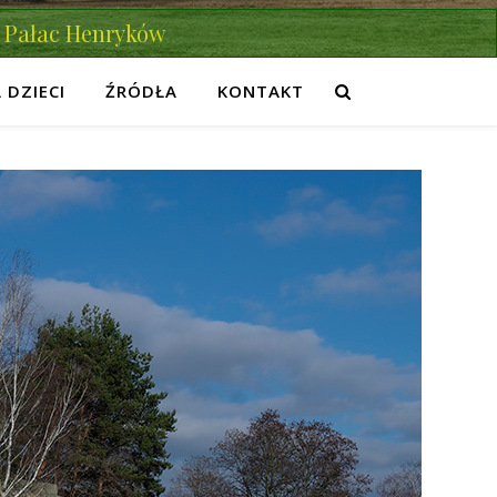
Pałac Henryków
 DZIECI
ŹRÓDŁA
KONTAKT