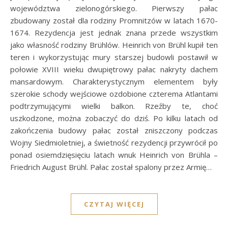
województwa zielonogórskiego. Pierwszy pałac
zbudowany został dla rodziny Promnitzów w latach 1670-
1674. Rezydencja jest jednak znana przede wszystkim
jako własność rodziny Brühlów. Heinrich von Brühl kupił ten
teren i wykorzystując mury starszej budowli postawił w
połowie XVIII wieku dwupiętrowy pałac nakryty dachem
mansardowym. Charakterystycznym elementem były
szerokie schody wejściowe ozdobione czterema Atlantami
podtrzymującymi wielki balkon. Rzeźby te, choć
uszkodzone, można zobaczyć do dziś. Po kilku latach od
zakończenia budowy pałac został zniszczony podczas
Wojny Siedmioletniej, a świetność rezydencji przywrócił po
ponad osiemdzięsięciu latach wnuk Heinrich von Brühla –
Friedrich August Brühl. Pałac został spalony przez Armię…
CZYTAJ WIĘCEJ