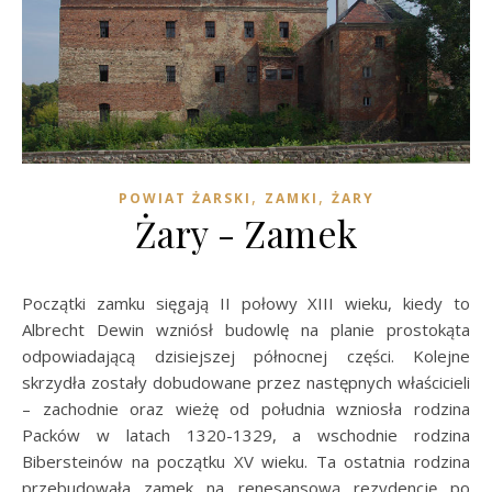
,
,
POWIAT ŻARSKI
ZAMKI
ŻARY
Żary - Zamek
Początki zamku sięgają II połowy XIII wieku, kiedy to
Albrecht Dewin wzniósł budowlę na planie prostokąta
odpowiadającą dzisiejszej północnej części. Kolejne
skrzydła zostały dobudowane przez następnych właścicieli
– zachodnie oraz wieżę od południa wzniosła rodzina
Packów w latach 1320-1329, a wschodnie rodzina
Bibersteinów na początku XV wieku. Ta ostatnia rodzina
przebudowała zamek na renesansową rezydencję po