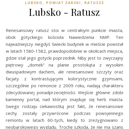
,
,
LUBSKO
POWIAT ŻARSKI
RATUSZE
Lubsko - Ratusz
Renesansowy ratusz stoi w centralnym punkcie miasta,
obok gotyckiego kościoła Nawiedzenia NMP. Ten
najważniejszy niegdyś świecki budynek w mieście powstał
w latach 1580-1582, prawdopodobnie w okolicach miejsca,
gdzie stał jego gotycki poprzednik. Niby jest to zwyczajny
piętrowy „domek” na planie prostokąta z wysokim
dwuspadowym dachem, ale renesansowe szczyty oraz
facjaty z kontrastującymi kolorystycznie gzymsami,
szczególnie po remoncie z 2009 roku, nadają charakteru
zdecydowanej ponadprzeciętności. Wejście główne zdobi
kamienny portal, nad którym znajduje się herb miasta.
Swego rodzaju ciekawostką jest fakt, że renesansowe
cechy zostały przywrócone podczas powojennego
remontu w latach 60-tych, kiedy to zrezygnowano z
neobarokowego wyglądu. Trochę szkoda, że nie ma szans