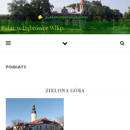
Pałac w Dąbrówce Wlkp.
POWIATY
ZIELONA GÓRA