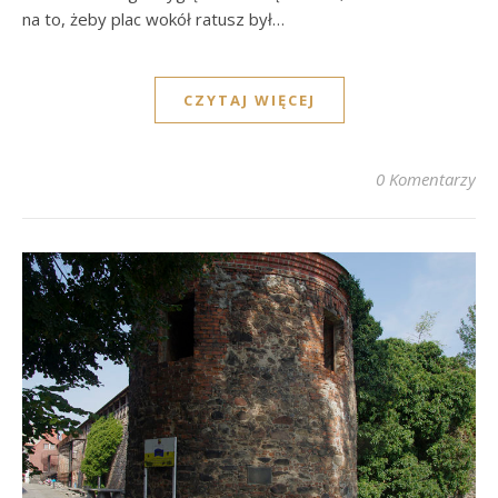
na to, żeby plac wokół ratusz był…
CZYTAJ WIĘCEJ
0 Komentarzy