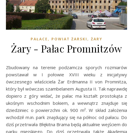
,
,
PAŁACE
POWIAT ŻARSKI
ŻARY
Żary - Pałac Promnitzów
Zbudowany na terenie podzamcza sporych rozmiarów
powstawał w I połowie XVIII wieku z inicjatywy
ówczesnego właściciela Żar Erdmanna II von Promnitza,
który był wówczas szambelanem Augusta II. Tak naprawdę
dopiero z góry widać, że pałac ma kształt prostokąta z
ukośnym wschodnim bokiem, a wewnątrz znajduje się
dziedziniec o powierzchni ok. 900 m². W skład założenia
wchodził m.in. park znajdujący się na północ od pałacu. Do
dziś przetrwała Błękitna Brama będą aktualnie wejściem do
parku miejskiego. Do dziś przetrwała także Akademia