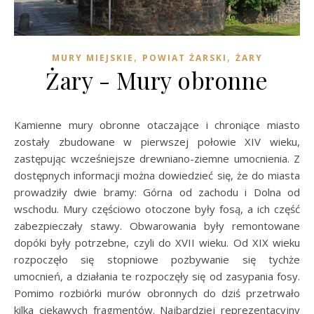
,
,
MURY MIEJSKIE
POWIAT ŻARSKI
ŻARY
Żary - Mury obronne
Kamienne mury obronne otaczające i chroniące miasto
zostały zbudowane w pierwszej połowie XIV wieku,
zastępując wcześniejsze drewniano-ziemne umocnienia. Z
dostępnych informacji można dowiedzieć się, że do miasta
prowadziły dwie bramy: Górna od zachodu i Dolna od
wschodu. Mury częściowo otoczone były fosą, a ich część
zabezpieczały stawy. Obwarowania były remontowane
dopóki były potrzebne, czyli do XVII wieku. Od XIX wieku
rozpoczęło się stopniowe pozbywanie się tychże
umocnień, a działania te rozpoczęły się od zasypania fosy.
Pomimo rozbiórki murów obronnych do dziś przetrwało
kilka ciekawych fragmentów. Najbardziej reprezentacyjny