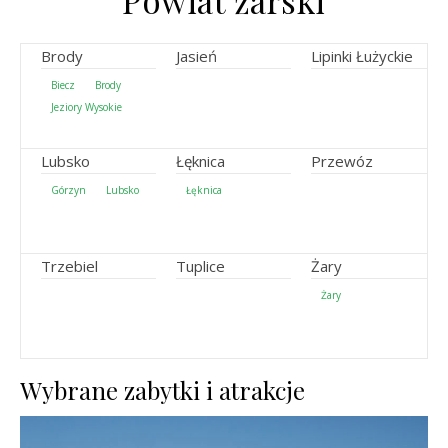
Powiat żarski
Brody
Jasień
Lipinki Łużyckie
Biecz
Brody
Jeziory Wysokie
Lubsko
Łęknica
Przewóz
Górzyn
Lubsko
Łęknica
Trzebiel
Tuplice
Żary
Żary
Wybrane zabytki i atrakcje