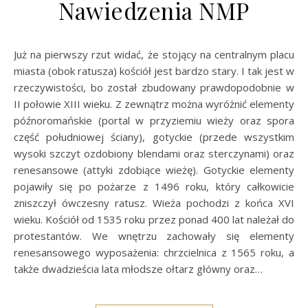
Nawiedzenia NMP
Już na pierwszy rzut widać, że stojący na centralnym placu
miasta (obok ratusza) kościół jest bardzo stary. I tak jest w
rzeczywistości, bo został zbudowany prawdopodobnie w
II połowie XIII wieku. Z zewnątrz można wyróżnić elementy
późnoromańskie (portal w przyziemiu wieży oraz spora
część południowej ściany), gotyckie (przede wszystkim
wysoki szczyt ozdobiony blendami oraz sterczynami) oraz
renesansowe (attyki zdobiące wieżę). Gotyckie elementy
pojawiły się po pożarze z 1496 roku, który całkowicie
zniszczył ówczesny ratusz. Wieża pochodzi z końca XVI
wieku. Kościół od 1535 roku przez ponad 400 lat należał do
protestantów. We wnętrzu zachowały się elementy
renesansowego wyposażenia: chrzcielnica z 1565 roku, a
także dwadzieścia lata młodsze ołtarz główny oraz…