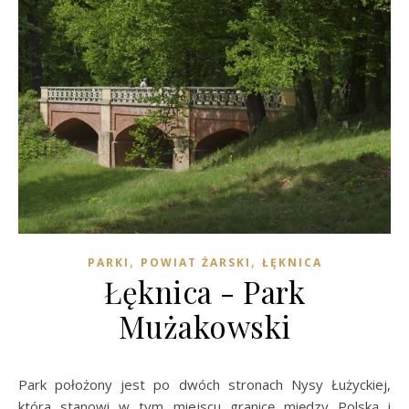
,
,
PARKI
POWIAT ŻARSKI
ŁĘKNICA
Łęknica - Park
Mużakowski
Park położony jest po dwóch stronach Nysy Łużyckiej,
która stanowi w tym miejscu granicę między Polską i