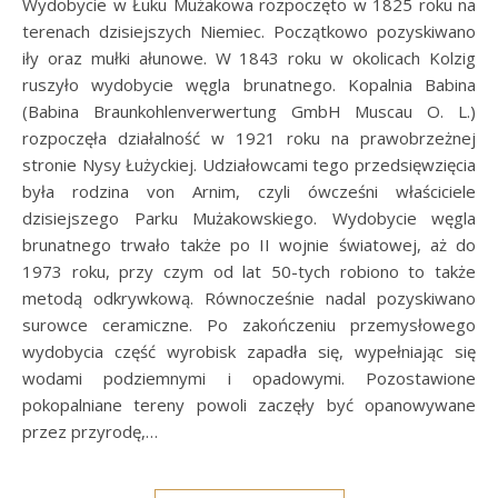
Wydobycie w Łuku Mużakowa rozpoczęto w 1825 roku na
terenach dzisiejszych Niemiec. Początkowo pozyskiwano
iły oraz mułki ałunowe. W 1843 roku w okolicach Kolzig
ruszyło wydobycie węgla brunatnego. Kopalnia Babina
(Babina Braunkohlenverwertung GmbH Muscau O. L.)
rozpoczęła działalność w 1921 roku na prawobrzeżnej
stronie Nysy Łużyckiej. Udziałowcami tego przedsięwzięcia
była rodzina von Arnim, czyli ówcześni właściciele
dzisiejszego Parku Mużakowskiego. Wydobycie węgla
brunatnego trwało także po II wojnie światowej, aż do
1973 roku, przy czym od lat 50-tych robiono to także
metodą odkrywkową. Równocześnie nadal pozyskiwano
surowce ceramiczne. Po zakończeniu przemysłowego
wydobycia część wyrobisk zapadła się, wypełniając się
wodami podziemnymi i opadowymi. Pozostawione
pokopalniane tereny powoli zaczęły być opanowywane
przez przyrodę,…