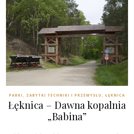
,
,
PARKI
ZABYTKI TECHNIKI I PRZEMYSŁU
ŁĘKNICA
Łęknica – Dawna kopalnia
„Babina”