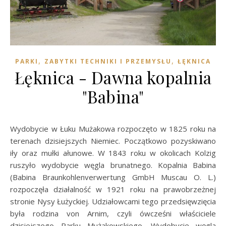
,
,
PARKI
ZABYTKI TECHNIKI I PRZEMYSŁU
ŁĘKNICA
Łęknica - Dawna kopalnia
"Babina"
Wydobycie w Łuku Mużakowa rozpoczęto w 1825 roku na
terenach dzisiejszych Niemiec. Początkowo pozyskiwano
iły oraz mułki ałunowe. W 1843 roku w okolicach Kolzig
ruszyło wydobycie węgla brunatnego. Kopalnia Babina
(Babina Braunkohlenverwertung GmbH Muscau O. L.)
rozpoczęła działalność w 1921 roku na prawobrzeżnej
stronie Nysy Łużyckiej. Udziałowcami tego przedsięwzięcia
była rodzina von Arnim, czyli ówcześni właściciele
dzisiejszego Parku Mużakowskiego. Wydobycie węgla