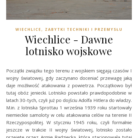
,
WIECHLICE
ZABYTKI TECHNIKI I PRZEMYSŁU
Wiechlice - Dawne
lotnisko wojskowe
Początki związku tego terenu z wojskiem sięgają czasów I
wojny światowej, gdy zaczynano doceniać przewagę jaką
daje możliwość atakowania z powietrza. Początkowo był
tutaj obóz jeniecki. Lotnisko powstało prawdopodobnie w
latach 30-tych, czyli już po dojściu Adolfa Hitlera do władzy.
M.in. z lotniska Sprottau 1 września 1939 roku startowały
niemieckie samoloty w celu atakowania celów na terenie II
Rzeczypospolitej. W styczniu 1945 roku, czyli formalnie
jeszcze w trakcie II wojny światowej, lotnisko zostało
przejęte przez Armię Radziecką, która stacjonowała tutaj