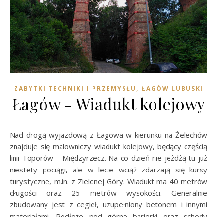
,
ZABYTKI TECHNIKI I PRZEMYSŁU
ŁAGÓW LUBUSKI
Łagów - Wiadukt kolejowy
Nad drogą wyjazdową z Łagowa w kierunku na Żelechów
znajduje się malowniczy wiadukt kolejowy, będący częścią
linii Toporów – Międzyrzecz. Na co dzień nie jeżdżą tu już
niestety pociągi, ale w lecie wciąż zdarzają się kursy
turystyczne, m.in. z Zielonej Góry. Wiadukt ma 40 metrów
długości oraz 25 metrów wysokości. Generalnie
zbudowany jest z cegieł, uzupełniony betonem i innymi
materiałami. Podłoże pod górne barierki oraz schody