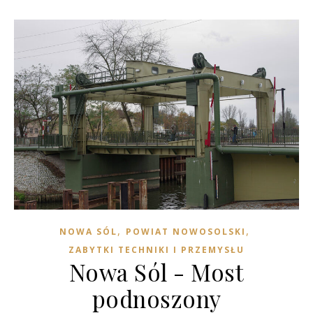
,
,
NOWA SÓL
POWIAT NOWOSOLSKI
ZABYTKI TECHNIKI I PRZEMYSŁU
Nowa Sól - Most
podnoszony