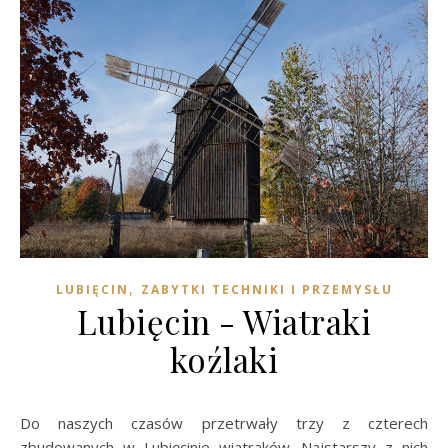
,
LUBIĘCIN
ZABYTKI TECHNIKI I PRZEMYSŁU
Lubięcin - Wiatraki
koźlaki
Do naszych czasów przetrwały trzy z czterech
zbudowanych w Lubięcinie wiatraków. Najstarszy z nich