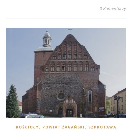
0 Komentarzy
,
,
KOŚCIOŁY
POWIAT ŻAGAŃSKI
SZPROTAWA