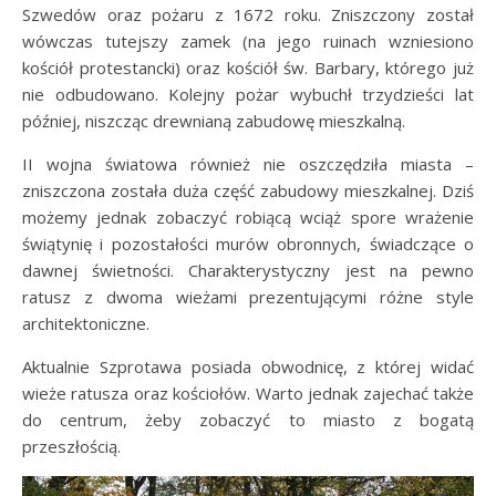
Szwedów oraz pożaru z 1672 roku. Zniszczony został
wówczas tutejszy zamek (na jego ruinach wzniesiono
kościół protestancki) oraz kościół św. Barbary, którego już
nie odbudowano. Kolejny pożar wybuchł trzydzieści lat
później, niszcząc drewnianą zabudowę mieszkalną.
II wojna światowa również nie oszczędziła miasta –
zniszczona została duża część zabudowy mieszkalnej. Dziś
możemy jednak zobaczyć robiącą wciąż spore wrażenie
świątynię i pozostałości murów obronnych, świadczące o
dawnej świetności. Charakterystyczny jest na pewno
ratusz z dwoma wieżami prezentującymi różne style
architektoniczne.
Aktualnie Szprotawa posiada obwodnicę, z której widać
wieże ratusza oraz kościołów. Warto jednak zajechać także
do centrum, żeby zobaczyć to miasto z bogatą
przeszłością.