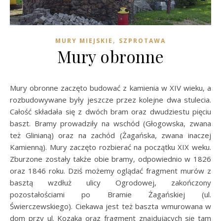
,
MURY MIEJSKIE
SZPROTAWA
Mury obronne
Mury obronne zaczęto budować z kamienia w XIV wieku, a
rozbudowywane były jeszcze przez kolejne dwa stulecia.
Całość składała się z dwóch bram oraz dwudziestu pięciu
baszt. Bramy prowadziły na wschód (Głogowska, zwana
też Glinianą) oraz na zachód (Żagańska, zwana inaczej
Kamienną). Mury zaczęto rozbierać na początku XIX weku.
Zburzone zostały także obie bramy, odpowiednio w 1826
oraz 1846 roku. Dziś możemy oglądać fragment murów z
basztą wzdłuż ulicy Ogrodowej, zakończony
pozostałościami po Bramie Żagańskiej (ul.
Świerczewskiego). Ciekawa jest też baszta wmurowana w
dom przy ul. Kozaka oraz fragment znajdujących się tam