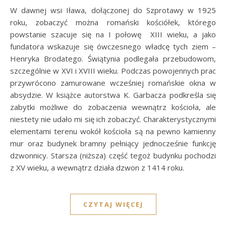
W dawnej wsi Iława, dołączonej do Szprotawy w 1925
roku, zobaczyć można romański kościółek, którego
powstanie szacuje się na I połowę XIII wieku, a jako
fundatora wskazuje się ówczesnego władcę tych ziem –
Henryka Brodatego. Świątynia podlegała przebudowom,
szczególnie w XVI i XVIII wieku. Podczas powojennych prac
przywrócono zamurowane wcześniej romańskie okna w
absydzie. W książce autorstwa K. Garbacza podkreśla się
zabytki możliwe do zobaczenia wewnątrz kościoła, ale
niestety nie udało mi się ich zobaczyć. Charakterystycznymi
elementami terenu wokół kościoła są na pewno kamienny
mur oraz budynek bramny pełniący jednocześnie funkcję
dzwonnicy. Starsza (niższa) część tegoż budynku pochodzi
z XV wieku, a wewnątrz działa dzwon z 1414 roku.
CZYTAJ WIĘCEJ