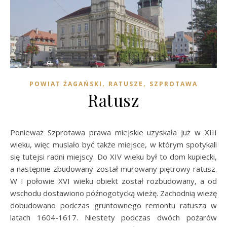
,
,
POWIAT ŻAGAŃSKI
RATUSZE
SZPROTAWA
Ratusz
Ponieważ Szprotawa prawa miejskie uzyskała już w XIII
wieku, więc musiało być także miejsce, w którym spotykali
się tutejsi radni miejscy. Do XIV wieku był to dom kupiecki,
a następnie zbudowany został murowany piętrowy ratusz.
W I połowie XVI wieku obiekt został rozbudowany, a od
wschodu dostawiono późnogotycką wieżę. Zachodnią wieżę
dobudowano podczas gruntownego remontu ratusza w
latach 1604-1617. Niestety podczas dwóch pożarów