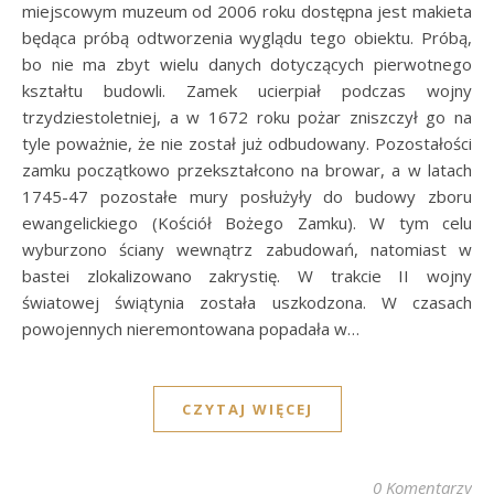
miejscowym muzeum od 2006 roku dostępna jest makieta
będąca próbą odtworzenia wyglądu tego obiektu. Próbą,
bo nie ma zbyt wielu danych dotyczących pierwotnego
kształtu budowli. Zamek ucierpiał podczas wojny
trzydziestoletniej, a w 1672 roku pożar zniszczył go na
tyle poważnie, że nie został już odbudowany. Pozostałości
zamku początkowo przekształcono na browar, a w latach
1745-47 pozostałe mury posłużyły do budowy zboru
ewangelickiego (Kościół Bożego Zamku). W tym celu
wyburzono ściany wewnątrz zabudowań, natomiast w
bastei zlokalizowano zakrystię. W trakcie II wojny
światowej świątynia została uszkodzona. W czasach
powojennych nieremontowana popadała w…
CZYTAJ WIĘCEJ
0 Komentarzy