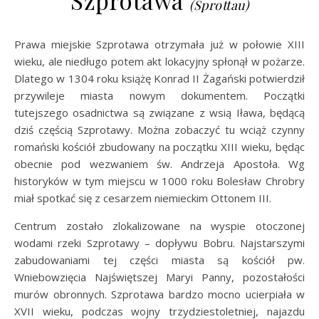
Szprotawa
(Sprottau)
Prawa miejskie Szprotawa otrzymała już w połowie XIII
wieku, ale niedługo potem akt lokacyjny spłonął w pożarze.
Dlatego w 1304 roku książę Konrad II Żagański potwierdził
przywileje miasta nowym dokumentem. Początki
tutejszego osadnictwa są związane z wsią Iława, będącą
dziś częścią Szprotawy. Można zobaczyć tu wciąż czynny
romański kościół zbudowany na początku XIII wieku, będąc
obecnie pod wezwaniem św. Andrzeja Apostoła. Wg
historyków w tym miejscu w 1000 roku Bolesław Chrobry
miał spotkać się z cesarzem niemieckim Ottonem III.
Centrum zostało zlokalizowane na wyspie otoczonej
wodami rzeki Szprotawy – dopływu Bobru. Najstarszymi
zabudowaniami tej części miasta są kościół pw.
Wniebowzięcia Najświętszej Maryi Panny, pozostałości
murów obronnych. Szprotawa bardzo mocno ucierpiała w
XVII wieku, podczas wojny trzydziestoletniej, najazdu