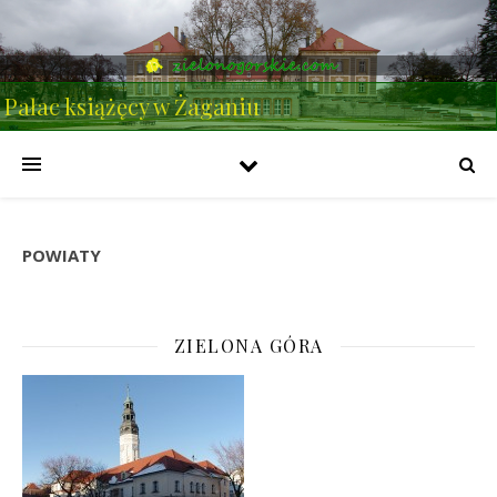
Pałac książęcy w Żaganiu
POWIATY
ZIELONA GÓRA