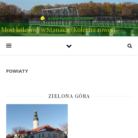
Most kolejowy w Stanach (Kolej na rower)
POWIATY
ZIELONA GÓRA