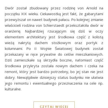
Dwór został zbudowany przez rodzinę von Arnold na
początku XIX wieku. Ciekawostką jest fakt, że gabarytami
przewyższał on nawet budynek pałacu. Po kolejnej zmianie
właścicieli rodzina von Schierstaedt przekształciła dwór w
oranżerię. Najbardziej rzucającym się dziś w oczy
elementem architektury jest środkowa część z kolistą
wieżą nakrytą dachem stożkowym oraz portyk z
kolumnami. Po II Wojnie Światowej budynek został
przekazany w ręce prywatne do celów mieszkaniowych.
Dziś zamieszkałe są skrzydła boczne, natomiast część
środkowa przykryta została nowym dachem i czeka na
remont, który jest bardzo potrzebny, bo jej stan nie jest
dobry. Niewątpliwie dzisiejszy status budynku nie ułatwia
jego remontu i ewentualnego przeznaczenia na cele np.
kulturalne.
CZYTAJ WIĘCEJ