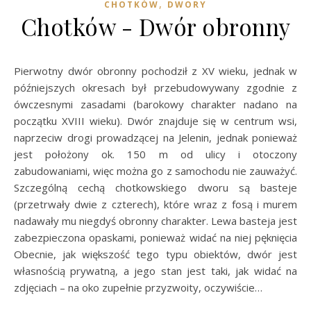
,
CHOTKÓW
DWORY
Chotków - Dwór obronny
Pierwotny dwór obronny pochodził z XV wieku, jednak w
późniejszych okresach był przebudowywany zgodnie z
ówczesnymi zasadami (barokowy charakter nadano na
początku XVIII wieku). Dwór znajduje się w centrum wsi,
naprzeciw drogi prowadzącej na Jelenin, jednak ponieważ
jest położony ok. 150 m od ulicy i otoczony
zabudowaniami, więc można go z samochodu nie zauważyć.
Szczególną cechą chotkowskiego dworu są basteje
(przetrwały dwie z czterech), które wraz z fosą i murem
nadawały mu niegdyś obronny charakter. Lewa basteja jest
zabezpieczona opaskami, ponieważ widać na niej pęknięcia
Obecnie, jak większość tego typu obiektów, dwór jest
własnością prywatną, a jego stan jest taki, jak widać na
zdjęciach – na oko zupełnie przyzwoity, oczywiście…