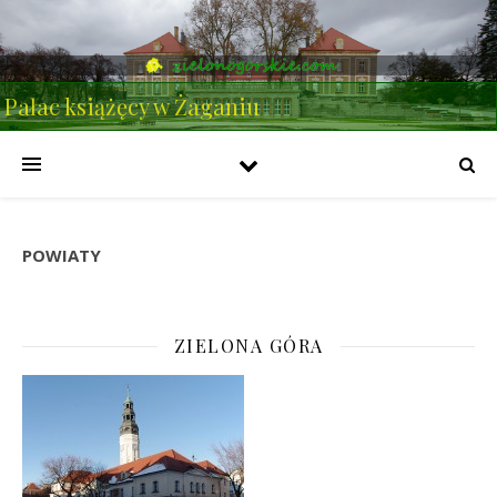
Pałac książęcy w Żaganiu
POWIATY
ZIELONA GÓRA