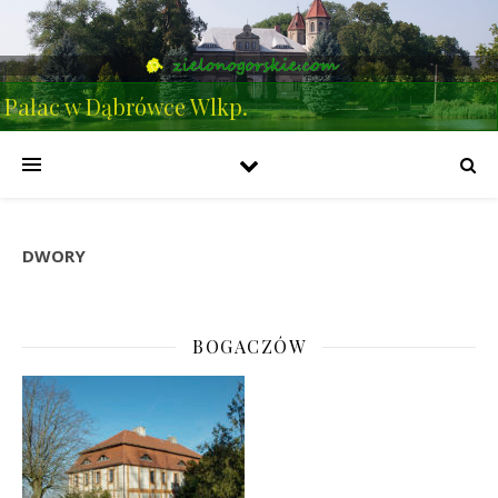
Pałac w Dąbrówce Wlkp.
DWORY
BOGACZÓW