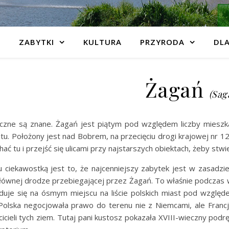
ZABYTKI
KULTURA
PRZYRODA
DLA
Żagań
(Sag
czne są znane. Żagań jest piątym pod względem liczby miesz
tu. Położony jest nad Bobrem, na przecięciu drogi krajowej nr 12
hać tu i przejść się ulicami przy najstarszych obiektach, żeby stwi
 ciekawostką jest to, że najcenniejszy zabytek jest w zasadzi
głównej drodze przebiegającej przez Żagań. To właśnie podczas
duje się na ósmym miejscu na liście polskich miast pod względ
olska negocjowała prawo do terenu nie z Niemcami, ale Franc
cicieli tych ziem. Tutaj pani kustosz pokazała XVIII-wieczny podr