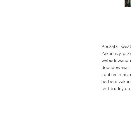
Początki świą
Zakonnicy prze
wybudowano no
dobudowana je
zdobienia arc
herbem zakonu 
jest trudny do