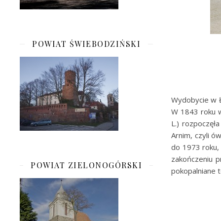
POWIAT ŚWIEBODZIŃSKI
Wydobycie w Ł
W 1843 roku w
L.) rozpoczęł
Arnim, czyli ó
do 1973 roku,
zakończeniu p
POWIAT ZIELONOGÓRSKI
pokopalniane 