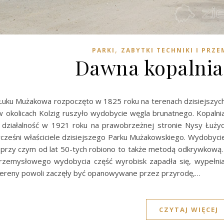
,
PARKI
ZABYTKI TECHNIKI I PRZ
Dawna kopalnia 
uku Mużakowa rozpoczęto w 1825 roku na terenach dzisiejszych 
 okolicach Kolzig ruszyło wydobycie węgla brunatnego. Kopal
a działalność w 1921 roku na prawobrzeżnej stronie Nysy Łużyc
wcześni właściciele dzisiejszego Parku Mużakowskiego. Wydobyci
 przy czym od lat 50-tych robiono to także metodą odkrywkową
rzemysłowego wydobycia część wyrobisk zapadła się, wypełni
tereny powoli zaczęły być opanowywane przez przyrodę,…
CZYTAJ WIĘCEJ