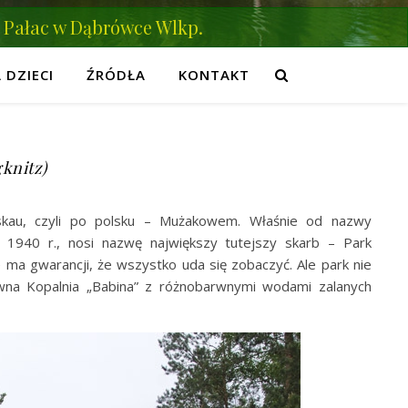
Pałac w Dąbrówce Wlkp.
 DZIECI
ŹRÓDŁA
KONTAKT
knitz)
skau, czyli po polsku – Mużakowem. Właśnie od nazwy
w 1940 r., nosi nazwę największy tutejszy skarb – Park
e ma gwarancji, że wszystko uda się zobaczyć. Ale park nie
wna Kopalnia „Babina” z różnobarwnymi wodami zalanych