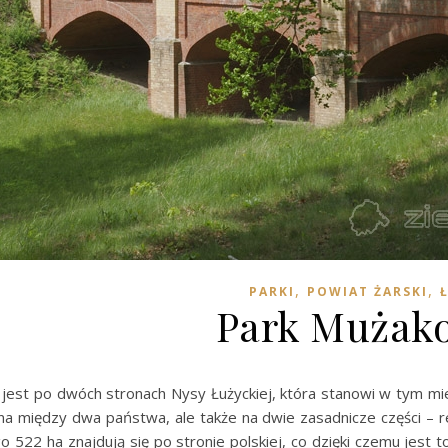
,
,
PARKI
POWIAT ŻARSKI
Park Mużak
jest po dwóch stronach Nysy Łużyckiej, która stanowi w tym mie
 na między dwa państwa, ale także na dwie zasadnicze części – 
o 522 ha znajdują się po stronie polskiej, co dzięki czemu jest 