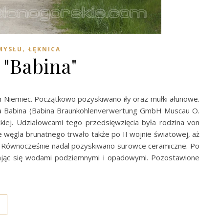
,
EMYSŁU
ŁĘKNICA
"Babina"
Niemiec. Początkowo pozyskiwano iły oraz mułki ałunowe.
nia Babina (Babina Braunkohlenverwertung GmbH Muscau O.
kiej. Udziałowcami tego przedsięwzięcia była rodzina von
e węgla brunatnego trwało także po II wojnie światowej, aż
. Równocześnie nadal pozyskiwano surowce ceramiczne. Po
ając się wodami podziemnymi i opadowymi. Pozostawione