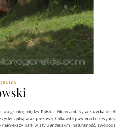
ŁĘKNICA
owski
jscu granicę między Polską i Niemcami. Nysa Łużycka dzieli
rezydencjalną oraz parkową. Całkowita powierzchnia wynosi
to największy park w stylu angielskim (naturalność, swoboda