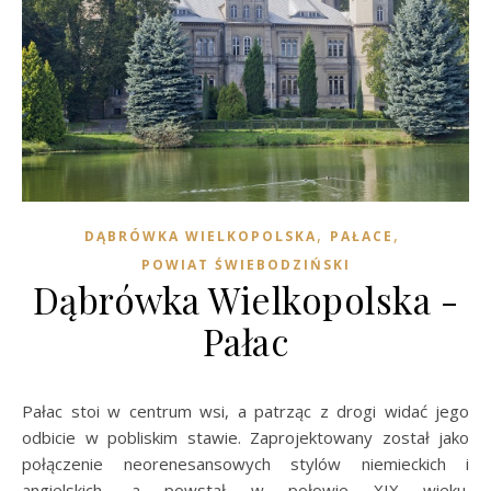
,
,
DĄBRÓWKA WIELKOPOLSKA
PAŁACE
POWIAT ŚWIEBODZIŃSKI
Dąbrówka Wielkopolska -
Pałac
Pałac stoi w centrum wsi, a patrząc z drogi widać jego
odbicie w pobliskim stawie. Zaprojektowany został jako
połączenie neorenesansowych stylów niemieckich i
angielskich, a powstał w połowie XIX wieku.