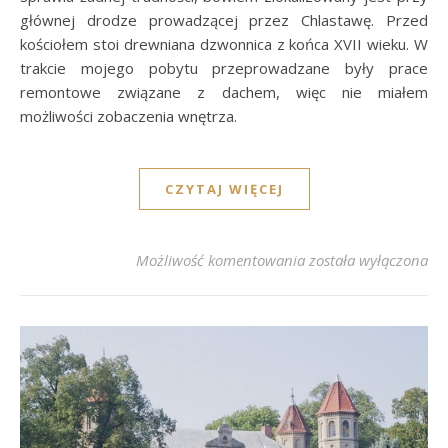
głównej drodze prowadzącej przez Chlastawę. Przed
kościołem stoi drewniana dzwonnica z końca XVII wieku. W
trakcie mojego pobytu przeprowadzane były prace
remontowe związane z dachem, więc nie miałem
możliwości zobaczenia wnętrza.
CZYTAJ WIĘCEJ
Chlastawa – Kościół 
Możliwość komentowania
została wyłączona