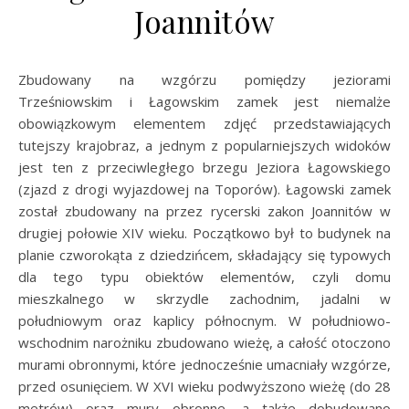
Joannitów
Zbudowany na wzgórzu pomiędzy jeziorami
Trześniowskim i Łagowskim zamek jest niemalże
obowiązkowym elementem zdjęć przedstawiających
tutejszy krajobraz, a jednym z popularniejszych widoków
jest ten z przeciwległego brzegu Jeziora Łagowskiego
(zjazd z drogi wyjazdowej na Toporów). Łagowski zamek
został zbudowany na przez rycerski zakon Joannitów w
drugiej połowie XIV wieku. Początkowo był to budynek na
planie czworokąta z dziedzińcem, składający się typowych
dla tego typu obiektów elementów, czyli domu
mieszkalnego w skrzydle zachodnim, jadalni w
południowym oraz kaplicy północnym. W południowo-
wschodnim narożniku zbudowano wieżę, a całość otoczono
murami obronnymi, które jednocześnie umacniały wzgórze,
przed osunięciem. W XVI wieku podwyższono wieżę (do 28
metrów) oraz mury obronne, a także dobudowano