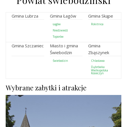
Powiat świebodziński
Gmina Lubrza
Gmina Łagów
Gmina Skąpe
Łagów
Rokitnica
Niedźwiedź
Toporów
Gmina Szczaniec
Miasto i gmina
Gmina
Świebodzin
Zbąszynek
Świebodzin
Chlastawa
Dąbrówka
Wielkopolska
Kosieczyn
Wybrane zabytki i atrakcje