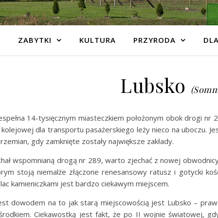
ZABYTKI
KULTURA
PRZYRODA
DLA
Lubsko
(Somm
iespełna 14-tysięcznym miasteczkiem położonym obok drogi nr 2
ii kolejowej dla transportu pasażerskiego leży nieco na uboczu. 
przemian, gdy zamknięte zostały największe zakłady.
chał wspomnianą drogą nr 289, warto zjechać z nowej obwodnicy
órym stoją niemalże złączone renesansowy ratusz i gotycki koś
plac kamieniczkami jest bardzo ciekawym miejscem.
jest dowodem na to jak starą miejscowością jest Lubsko – praw
rodkiem. Ciekawostką jest fakt, że po II wojnie światowej, gdy