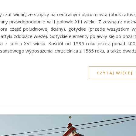
y rzut widać, że stojący na centralnym placu miasta (obok ratusza
any prawdopodobnie w II połowie XIII wieku. Z zewnątrz możn
ora część południowej ściany), gotyckie (przede wszystkim w
ttyki zdobiące wieżę). Gotyckie elementy pojawiły się po pożarz
i z końca XVI wieku. Kościół od 1535 roku przez ponad 400 
sansowego wyposażenia: chrzcielnica z 1565 roku, a także dwadz
CZYTAJ WIĘCEJ