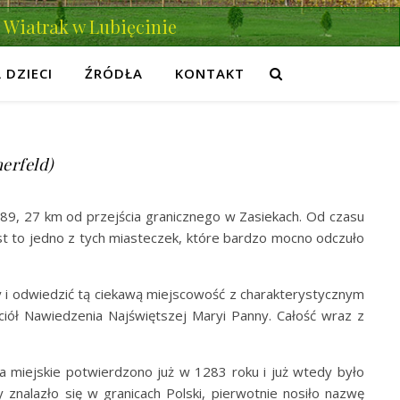
Wiatrak w Lubięcinie
 DZIECI
ŹRÓDŁA
KONTAKT
erfeld)
89, 27 km od przejścia granicznego w Zasiekach. Od czasu
Jest to jedno z tych miasteczek, które bardzo mocno odczuło
 i odwiedzić tą ciekawą miejscowość z charakterystycznym
ciół Nawiedzenia Najświętszej Maryi Panny. Całość wraz z
a miejskie potwierdzono już w 1283 roku i już wtedy było
 znalazło się w granicach Polski, pierwotnie nosiło nazwę