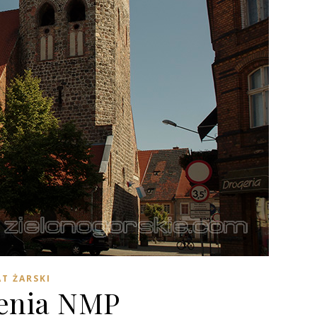
T ŻARSKI
zenia NMP