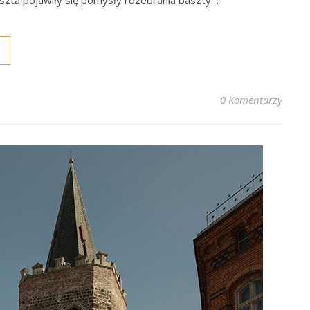
zta pojawiły się pomysły rozebrania baszty…
0 Komentarzy