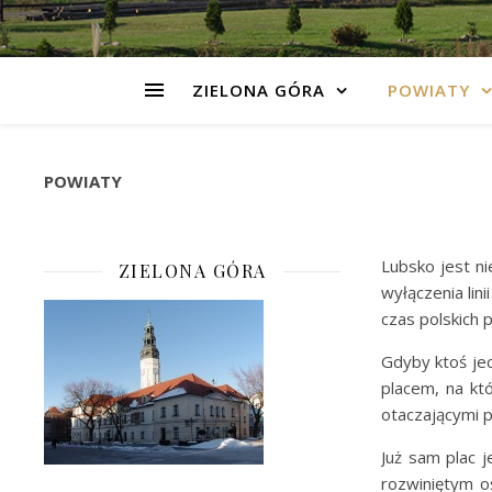
ZIELONA GÓRA
POWIATY
POWIATY
Lubsko jest n
ZIELONA GÓRA
wyłączenia lin
czas polskich 
Gdyby ktoś je
placem, na kt
otaczającymi 
Już sam plac 
rozwiniętym oś