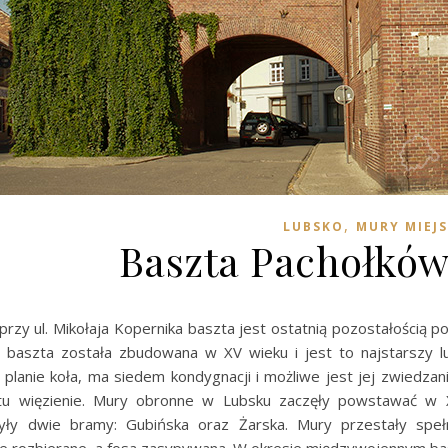
,
LUBSKO
MURY MIEJS
Baszta Pachołków
przy ul. Mikołaja Kopernika baszta jest ostatnią pozostałością 
a baszta została zbudowana w XV wieku i jest to najstarszy lu
planie koła, ma siedem kondygnacji i możliwe jest jej zwiedza
 tu więzienie. Mury obronne w Lubsku zaczęły powstawać w 
yły dwie bramy: Gubińska oraz Żarska. Mury przestały speł