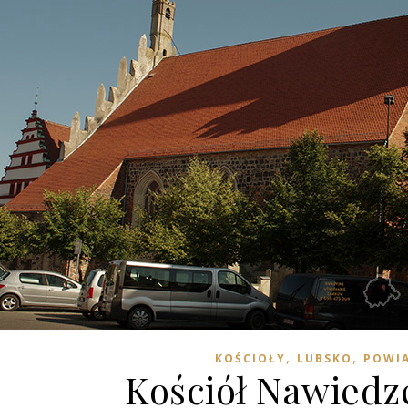
,
,
KOŚCIOŁY
LUBSKO
POWIA
Kościół Nawied