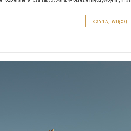
e rozbierane, a fosa zasypywana. W okresie międzywojennym bas
CZYTAJ WIĘCEJ