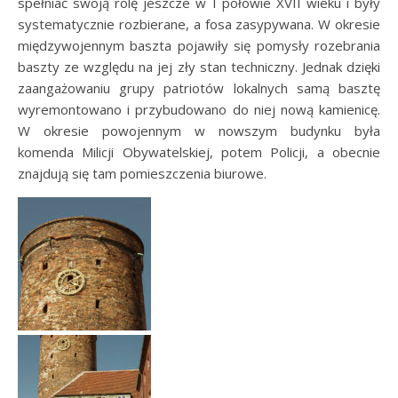
spełniać swoją rolę jeszcze w I połowie XVII wieku i były
systematycznie rozbierane, a fosa zasypywana. W okresie
międzywojennym baszta pojawiły się pomysły rozebrania
baszty ze względu na jej zły stan techniczny. Jednak dzięki
zaangażowaniu grupy patriotów lokalnych samą basztę
wyremontowano i przybudowano do niej nową kamienicę.
W okresie powojennym w nowszym budynku była
komenda Milicji Obywatelskiej, potem Policji, a obecnie
znajdują się tam pomieszczenia biurowe.