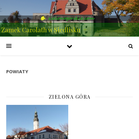
Zamek Carolath w Siedlisku
POWIATY
ZIELONA GÓRA