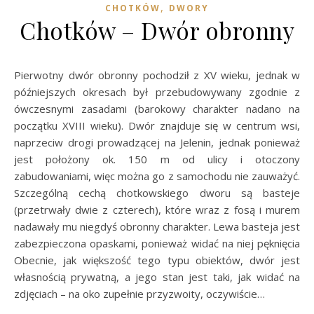
,
CHOTKÓW
DWORY
Chotków – Dwór obronny
Pierwotny dwór obronny pochodził z XV wieku, jednak w
późniejszych okresach był przebudowywany zgodnie z
ówczesnymi zasadami (barokowy charakter nadano na
początku XVIII wieku). Dwór znajduje się w centrum wsi,
naprzeciw drogi prowadzącej na Jelenin, jednak ponieważ
jest położony ok. 150 m od ulicy i otoczony
zabudowaniami, więc można go z samochodu nie zauważyć.
Szczególną cechą chotkowskiego dworu są basteje
(przetrwały dwie z czterech), które wraz z fosą i murem
nadawały mu niegdyś obronny charakter. Lewa basteja jest
zabezpieczona opaskami, ponieważ widać na niej pęknięcia
Obecnie, jak większość tego typu obiektów, dwór jest
własnością prywatną, a jego stan jest taki, jak widać na
zdjęciach – na oko zupełnie przyzwoity, oczywiście…