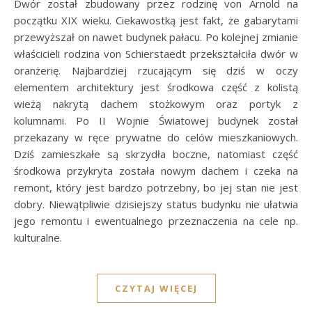
Dwór został zbudowany przez rodzinę von Arnold na
początku XIX wieku. Ciekawostką jest fakt, że gabarytami
przewyższał on nawet budynek pałacu. Po kolejnej zmianie
właścicieli rodzina von Schierstaedt przekształciła dwór w
oranżerię. Najbardziej rzucającym się dziś w oczy
elementem architektury jest środkowa część z kolistą
wieżą nakrytą dachem stożkowym oraz portyk z
kolumnami. Po II Wojnie Światowej budynek został
przekazany w ręce prywatne do celów mieszkaniowych.
Dziś zamieszkałe są skrzydła boczne, natomiast część
środkowa przykryta została nowym dachem i czeka na
remont, który jest bardzo potrzebny, bo jej stan nie jest
dobry. Niewątpliwie dzisiejszy status budynku nie ułatwia
jego remontu i ewentualnego przeznaczenia na cele np.
kulturalne.
CZYTAJ WIĘCEJ