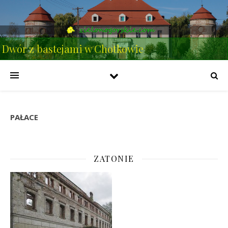
Dwór z bastejami w Chotkowie
PAŁACE
ZATONIE