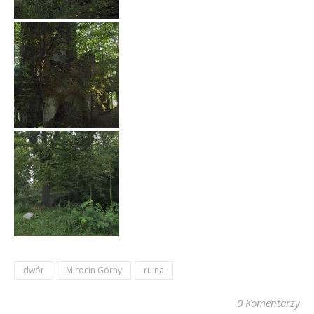
dwór
Mirocin Górny
ruina
0 Komentarzy