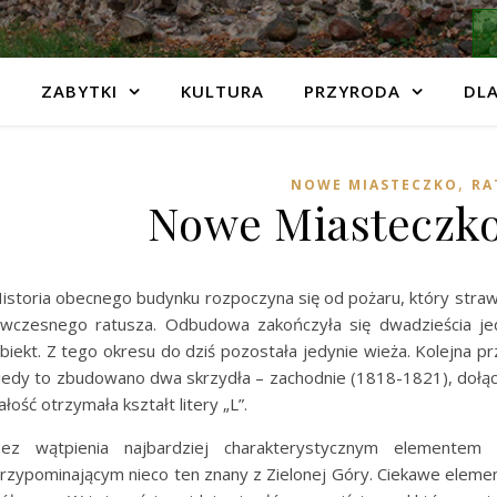
ZABYTKI
KULTURA
PRZYRODA
DLA
,
NOWE MIASTECZKO
RA
Nowe Miasteczko
istoria obecnego budynku rozpoczyna się od pożaru, który straw
wczesnego ratusza. Odbudowa zakończyła się dwadzieścia jed
biekt. Z tego okresu do dziś pozostała jedynie wieża. Kolejna 
iedy to zbudowano dwa skrzydła – zachodnie (1818-1821), dołąc
ałość otrzymała kształt litery „L”.
ez wątpienia najbardziej charakterystycznym elemente
rzypominającym nieco ten znany z Zielonej Góry. Ciekawe eleme