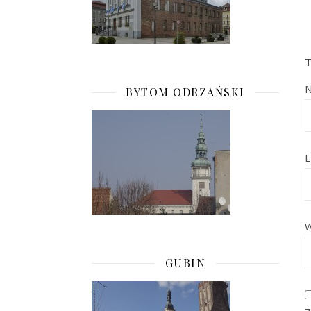
T
BYTOM ODRZAŃSKI
E
W
GUBIN