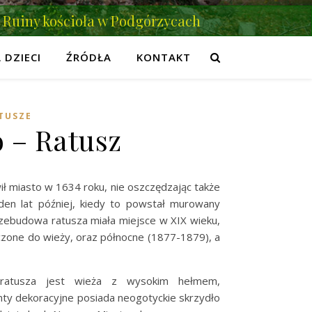
Ruiny kościoła w Podgórzycach
 DZIECI
ŹRÓDŁA
KONTAKT
TUSZE
 – Ratusz
ił miasto w 1634 roku, nie oszczędzając także
en lat później, kiedy to powstał murowany
przebudowa ratusza miała miejsce w XIX wieku,
zone do wieży, oraz północne (1877-1879), a
m ratusza jest wieża z wysokim hełmem,
nty dekoracyjne posiada neogotyckie skrzydło