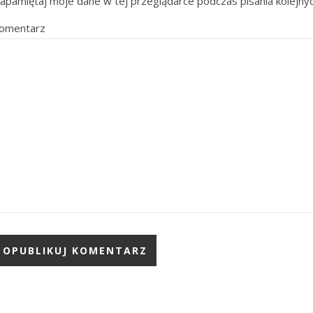
apamiętaj moje dane w tej przeglądarce podczas pisania kolejny
omentarz