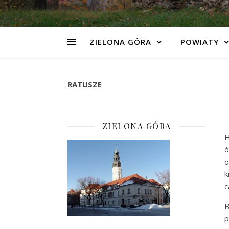
ZIELONA GÓRA
POWIATY
RATUSZE
ZIELONA GÓRA
H
ó
o
k
c
B
p