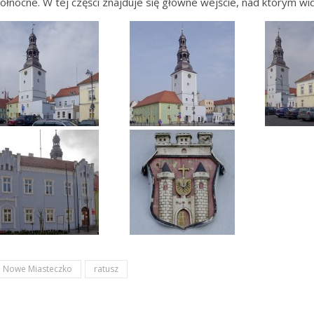
ółnocne. W tej części znajduje się główne wejście, nad którym w
Nowe Miasteczko
ratusz