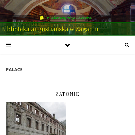
Biblioteka augustiańska w Żaganiu
PAŁACE
ZATONIE