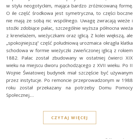
w stylu neogotyckim, mająca bardzo zróżnicowaną formę.
O ile część środkowa jest symetryczna, to części boczne
nie mają ze sobą nic wspólnego. Uwagę zwracają wieże i
stożki zdobiące pałac, szczególnie wyższa północna wieża
z krenelażem, wieżyczkami oraz iglicą. Z kolei większą, ale
„spokojniejszą” część południową urozmaica okrągła klatka
schodowa w formie wieżyczki zwieńczonej iglicą z rokiem
1882. Pałac został zbudowany w ostatniej ćwierci XIX
wieku na miejscu dworu pochodzącego z XVII wieku. Po II
Wojnie Światowej budynek miał szczęście być używanym
przez instytucje. Po remoncie przeprowadzonym w 1988
roku został przekazany na potrzeby Domu Pomocy
Społecznej.…
CZYTAJ WIĘCEJ