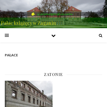
Pałac książęcy w Żaganiu
PAŁACE
ZATONIE