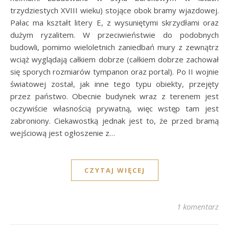
trzydziestych XVIII wieku) stojące obok bramy wjazdowej.
Pałac ma kształt litery E, z wysuniętymi skrzydłami oraz
dużym ryzalitem. W przeciwieństwie do podobnych
budowli, pomimo wieloletnich zaniedbań mury z zewnątrz
wciąż wyglądają całkiem dobrze (całkiem dobrze zachował
się sporych rozmiarów tympanon oraz portal). Po II wojnie
światowej został, jak inne tego typu obiekty, przejęty
przez państwo. Obecnie budynek wraz z terenem jest
oczywiście własnością prywatną, więc wstęp tam jest
zabroniony. Ciekawostką jednak jest to, że przed bramą
wejściową jest ogłoszenie z…
CZYTAJ WIĘCEJ
1 komentarz