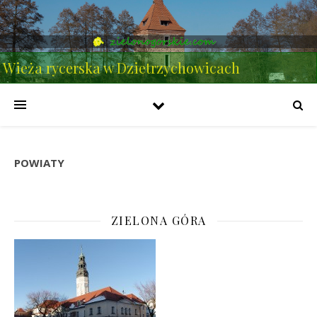
Wieża rycerska w Dzietrzychowicach
POWIATY
ZIELONA GÓRA