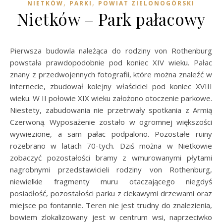
,
,
NIETKÓW
PARKI
POWIAT ZIELONOGÓRSKI
Nietków – Park pałacowy
Pierwsza budowla należąca do rodziny von Rothenburg
powstała prawdopodobnie pod koniec XIV wieku. Pałac
znany z przedwojennych fotografii, które można znaleźć w
internecie, zbudował kolejny właściciel pod koniec XVIII
wieku. W II połowie XIX wieku założono otoczenie parkowe.
Niestety, zabudowania nie przetrwały spotkania z Armią
Czerwoną. Wyposażenie zostało w ogromnej większości
wywiezione, a sam pałac podpalono. Pozostałe ruiny
rozebrano w latach 70-tych. Dziś można w Nietkowie
zobaczyć pozostałości bramy z wmurowanymi płytami
nagrobnymi przedstawicieli rodziny von Rothenburg,
niewielkie fragmenty muru otaczającego niegdyś
posiadłość, pozostałości parku z ciekawymi drzewami oraz
miejsce po fontannie. Teren nie jest trudny do znalezienia,
bowiem zlokalizowany jest w centrum wsi, naprzeciwko