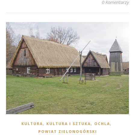
0 Komentarzy
,
,
,
KULTURA
KULTURA I SZTUKA
OCHLA
POWIAT ZIELONOGÓRSKI