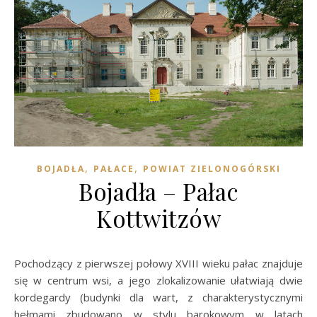
,
,
BOJADŁA
PAŁACE
POWIAT ZIELONOGÓRSKI
Bojadła – Pałac
Kottwitzów
Pochodzący z pierwszej połowy XVIII wieku pałac znajduje
się w centrum wsi, a jego zlokalizowanie ułatwiają dwie
kordegardy (budynki dla wart, z charakterystycznymi
hełmami zbudowano w stylu barokowym w latach