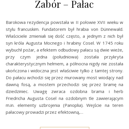
Zabór – Pałac
Barokowa rezydencja powstała w II połowie XVII wieku w
stylu francuskim. Fundatorem był hrabia von Dünnewald.
Właściciele zmieniali się dość często, a jednym z nich był
syn króla Augusta Mocnego i hrabiny Cosel. W 1745 roku
wybuchł pożar, a efektem odbudowy pałacu są dwie wieże,
przy czym jedna (południowa) została przykryta
charakterystycznym hełmem, a północna nigdy nie została
ukończona i widoczna jest właściwie tylko z tamtej strony.
Do pałacu wchodzi się przez murowany most wiodący nad
dawną fosą, a mostem przechodzi się przez bramę na
dziedziniec. Uwagę zwraca ozdobna brama i herb
Friedricha Augusta Cosel na ozdobnym tle zawierającym
m.in. elementy uzbrojenia (Panoplia). Wejście na teren
pałacowy prowadzi przez efektowną,…