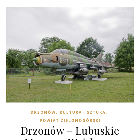
,
,
DRZONÓW
KULTURA I SZTUKA
POWIAT ZIELONOGÓRSKI
Drzonów – Lubuskie