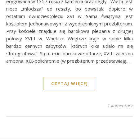
erygowana w 1357 roku) z kamienia oraz cegły. Wieża jest
nieco „młodsza” od reszty, bo powstała dopiero w
ostatnim dwudziestoleciu XVI w. Sama świątynia jest
kościołem jednonawowym z wyodrębnionym prezbiterium.
Przy kościele znajduje się barokowa plebania z drugiej
połowy XVIII w. Wnętrze Wnętrze kryje w sobie kilka
bardzo cennych zabytków, których kilka udało mi się
sfotografować. Są tu m.in. barokowe ołtarze, XVIII-wieczna
ambona, XIX-polichromie (w prezbiterium przedstawiają…
CZYTAJ WIĘCEJ
1 komentarz