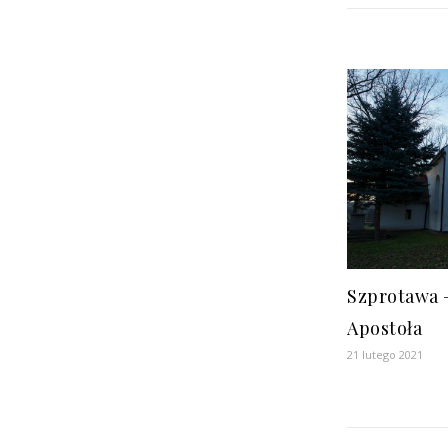
Szprotawa –
Apostoła
21 lutego 2021