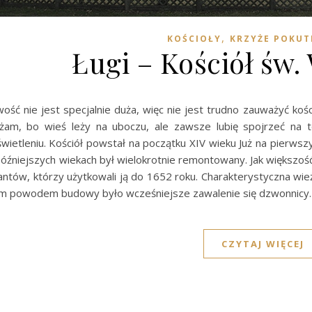
,
KOŚCIOŁY
KRZYŻE POKUT
Ługi – Kościół św
ść nie jest specjalnie duża, więc nie jest trudno zauważyć koś
żam, bo wieś leży na uboczu, ale zawsze lubię spojrzeć na 
ietleniu. Kościół powstał na początku XIV wieku Już na pierwsz
óźniejszych wiekach był wielokrotnie remontowany. Jak większość s
ntów, którzy użytkowali ją do 1652 roku. Charakterystyczna wie
m powodem budowy było wcześniejsze zawalenie się dzwonnicy.
CZYTAJ WIĘCEJ