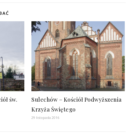
BAĆ
iół św.
Sulechów – Kościół Podwyższenia
Krzyża Świętego
29 listopada 2016