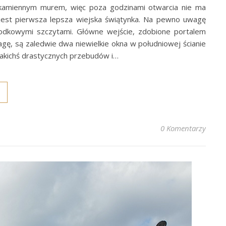
 kamiennym murem, więc poza godzinami otwarcia nie ma
e jest pierwsza lepsza wiejska świątynka. Na pewno uwagę
dkowymi szczytami. Główne wejście, zdobione portalem
gę, są zaledwie dwa niewielkie okna w południowej ścianie
 jakichś drastycznych przebudów i…
0 Komentarzy