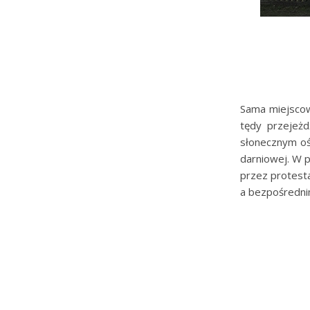
Sama miejscowo
tędy przejeżd
słonecznym ośw
darniowej. W p
przez protesta
a bezpośredni