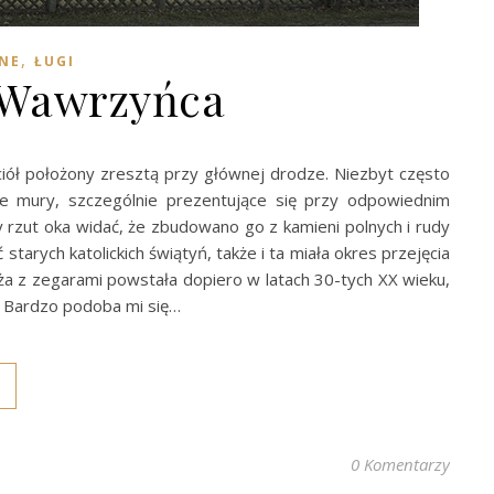
,
NE
ŁUGI
. Wawrzyńca
ciół położony zresztą przy głównej drodze. Niezbyt często
te mury, szczególnie prezentujące się przy odpowiednim
y rzut oka widać, że zbudowano go z kamieni polnych i rudy
tarych katolickich świątyń, także i ta miała okres przejęcia
ża z zegarami powstała dopiero w latach 30-tych XX wieku,
 Bardzo podoba mi się…
0 Komentarzy