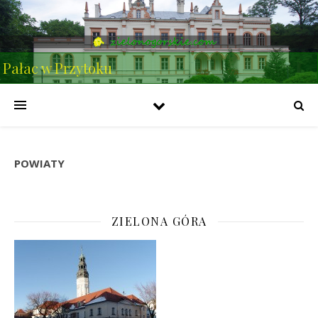
Pałac w Przytoku
POWIATY
ZIELONA GÓRA