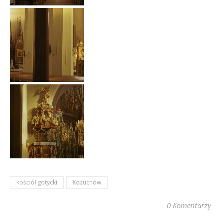
kościół gotycki
Kożuchów
0 Komentarzy