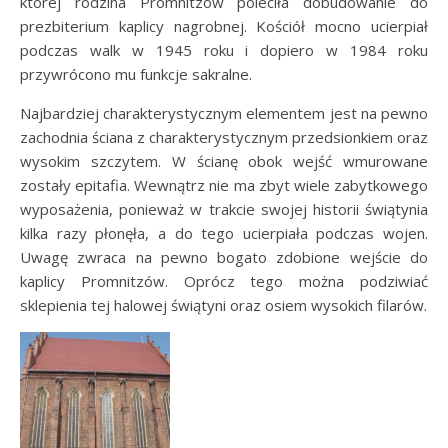
której rodzina Promnitzów poleciła dobudowanie do
prezbiterium kaplicy nagrobnej. Kościół mocno ucierpiał
podczas walk w 1945 roku i dopiero w 1984 roku
przywrócono mu funkcje sakralne.
Najbardziej charakterystycznym elementem jest na pewno
zachodnia ściana z charakterystycznym przedsionkiem oraz
wysokim szczytem. W ścianę obok wejść wmurowane
zostały epitafia. Wewnątrz nie ma zbyt wiele zabytkowego
wyposażenia, ponieważ w trakcie swojej historii świątynia
kilka razy płonęła, a do tego ucierpiała podczas wojen.
Uwagę zwraca na pewno bogato zdobione wejście do
kaplicy Promnitzów. Oprócz tego można podziwiać
sklepienia tej halowej świątyni oraz osiem wysokich filarów.