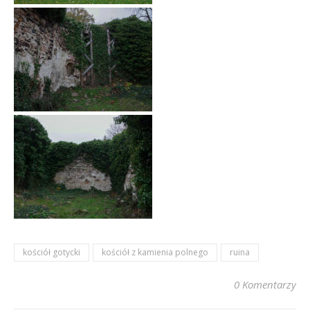
kościół gotycki
kościół z kamienia polnego
ruina
0 Komentarzy