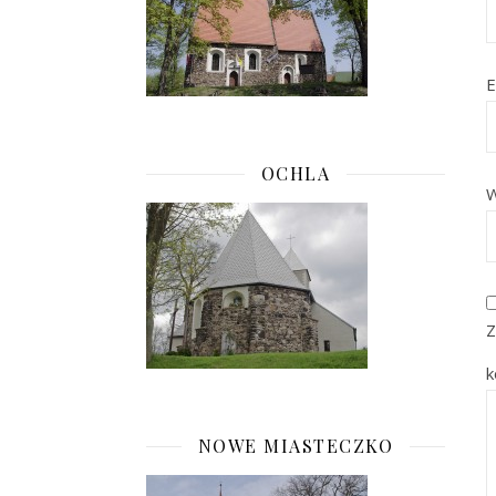
E
OCHLA
W
Z
k
NOWE MIASTECZKO