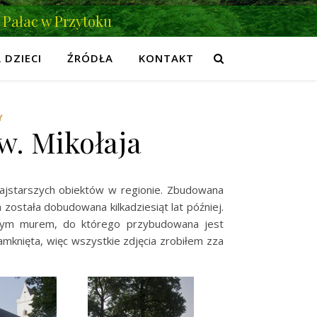
Pałac w Przytoku
 DZIECI
ŹRÓDŁA
KONTAKT
Y
św. Mikołaja
 najstarszych obiektów w regionie. Zbudowana
 została dobudowana kilkadziesiąt lat później.
nnym murem, do którego przybudowana jest
mknięta, więc wszystkie zdjęcia zrobiłem zza