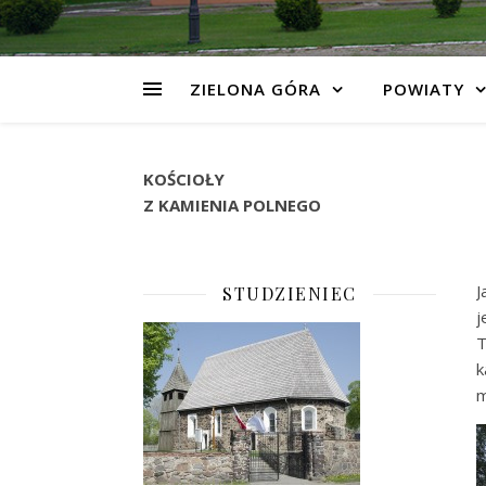
ZIELONA GÓRA
POWIATY
KOŚCIOŁY
Z KAMIENIA POLNEGO
J
STUDZIENIEC
j
T
k
m