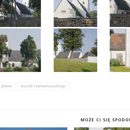
Jelenin
kościół z kamienia polnego
MOŻE CI SIĘ SPODO