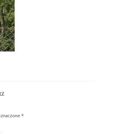
RZ
oznaczone
*