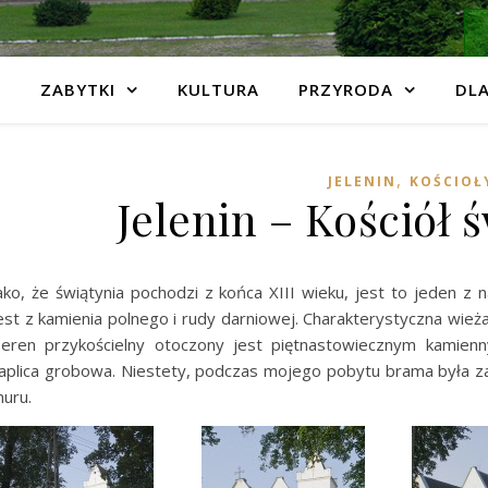
ZABYTKI
KULTURA
PRZYRODA
DLA
,
JELENIN
KOŚCIOŁ
Jelenin – Kościół 
ako, że świątynia pochodzi z końca XIII wieku, jest to jeden z
est z kamienia polnego i rudy darniowej. Charakterystyczna wieża
eren przykościelny otoczony jest piętnastowiecznym kamie
aplica grobowa. Niestety, podczas mojego pobytu brama była za
uru.