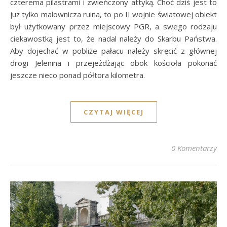
czterema pilastrami i zwieńczony attyką. Choć dziś jest to
już tylko malownicza ruina, to po II wojnie światowej obiekt
był użytkowany przez miejscowy PGR, a swego rodzaju
ciekawostką jest to, że nadal należy do Skarbu Państwa.
Aby dojechać w pobliże pałacu należy skręcić z głównej
drogi Jelenina i przejeżdżając obok kościoła pokonać
jeszcze nieco ponad półtora kilometra.
CZYTAJ WIĘCEJ
0 Komentarzy