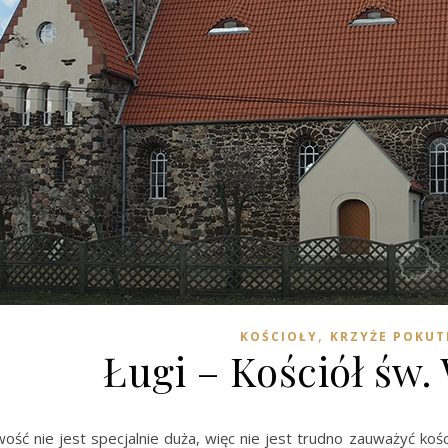
,
KOŚCIOŁY
KRZYŻE POKUT
Ługi – Kościół św
ść nie jest specjalnie duża, więc nie jest trudno zauważyć koś