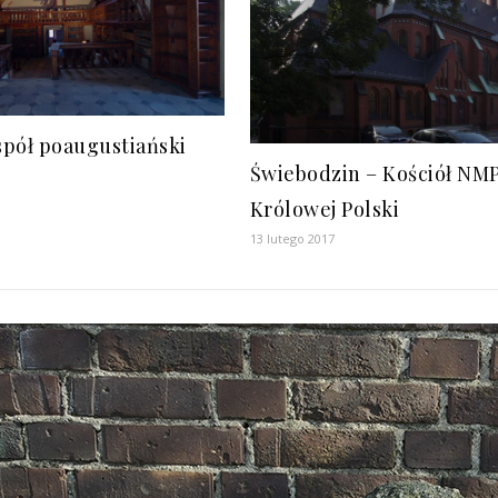
spół poaugustiański
Świebodzin – Kościół NM
Królowej Polski
13 lutego 2017