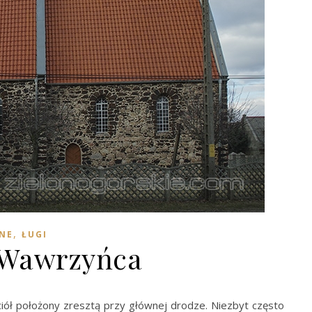
,
NE
ŁUGI
. Wawrzyńca
ciół położony zresztą przy głównej drodze. Niezbyt często