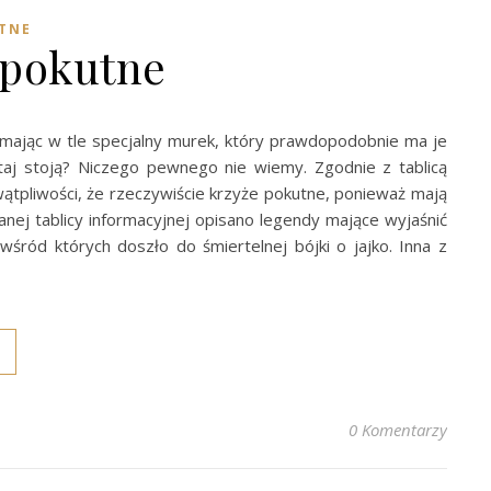
TNE
 pokutne
e, mając w tle specjalny murek, który prawdopodobnie ma je
utaj stoją? Niczego pewnego nie wiemy. Zgodnie z tablicą
wątpliwości, że rzeczywiście krzyże pokutne, ponieważ mają
nej tablicy informacyjnej opisano legendy mające wyjaśnić
śród których doszło do śmiertelnej bójki o jajko. Inna z
0 Komentarzy