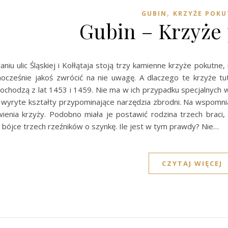
,
GUBIN
KRZYŻE POKU
Gubin – Krzyże
niu ulic Śląskiej i Kołłątaja stoją trzy kamienne krzyże pokutn
dnocześnie jakoś zwrócić na nie uwagę. A dlaczego te krzyże t
ochodzą z lat 1453 i 1459. Nie ma w ich przypadku specjalnych 
 wyryte kształty przypominające narzędzia zbrodni. Na wspomnia
enia krzyży. Podobno miała je postawić rodzina trzech braci, w
bójce trzech rzeźników o szynkę. Ile jest w tym prawdy? Nie…
CZYTAJ WIĘCEJ