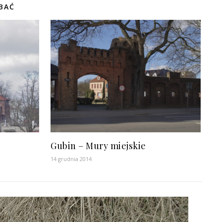
BAĆ
y
Gubin – Mury miejskie
14 grudnia 2014