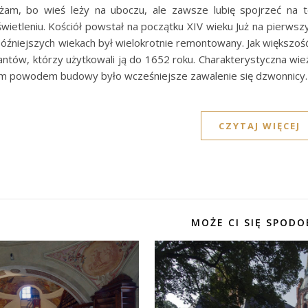
żam, bo wieś leży na uboczu, ale zawsze lubię spojrzeć na 
ietleniu. Kościół powstał na początku XIV wieku Już na pierwsz
óźniejszych wiekach był wielokrotnie remontowany. Jak większość s
ntów, którzy użytkowali ją do 1652 roku. Charakterystyczna wie
m powodem budowy było wcześniejsze zawalenie się dzwonnicy.
CZYTAJ WIĘCEJ
MOŻE CI SIĘ SPODO