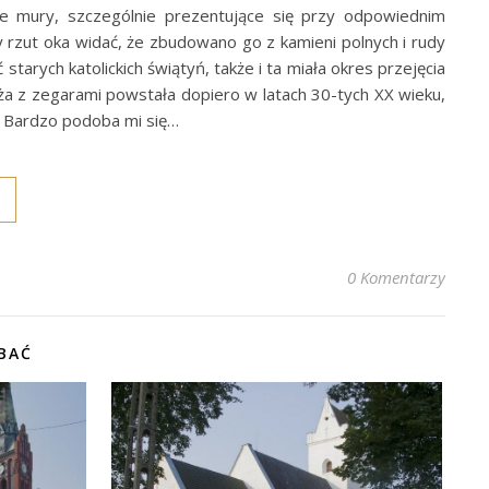
te mury, szczególnie prezentujące się przy odpowiednim
y rzut oka widać, że zbudowano go z kamieni polnych i rudy
tarych katolickich świątyń, także i ta miała okres przejęcia
ża z zegarami powstała dopiero w latach 30-tych XX wieku,
 Bardzo podoba mi się…
0 Komentarzy
BAĆ