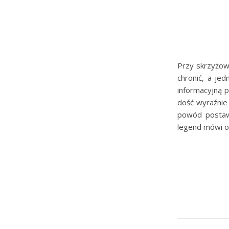
Przy skrzyżowa
chronić, a je
informacyjną p
dość wyraźnie
powód postawi
legend mówi o 