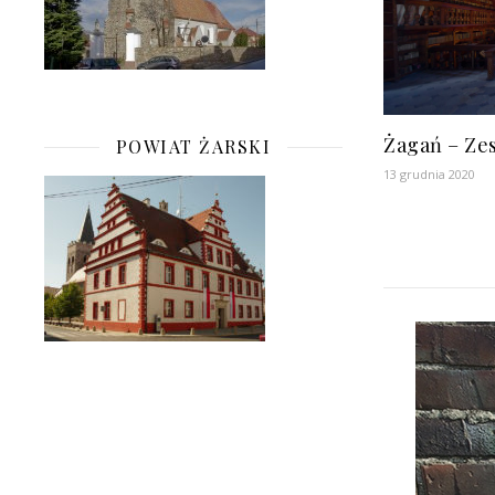
Żagań – Ze
POWIAT ŻARSKI
13 grudnia 2020