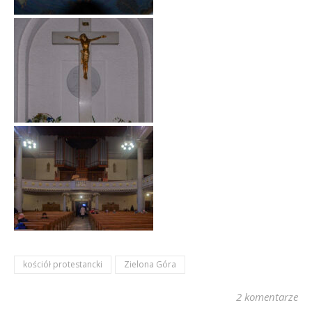
kościół protestancki
Zielona Góra
2 komentarze