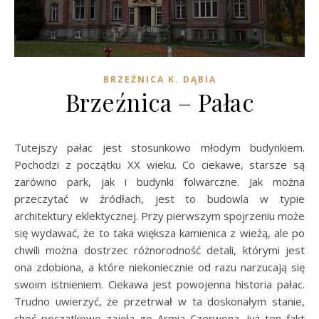
BRZEŹNICA K. DĄBIA
Brzeźnica – Pałac
Tutejszy pałac jest stosunkowo młodym budynkiem.
Pochodzi z początku XX wieku. Co ciekawe, starsze są
zarówno park, jak i budynki folwarczne. Jak można
przeczytać w źródłach, jest to budowla w typie
architektury eklektycznej. Przy pierwszym spojrzeniu może
się wydawać, że to taka większa kamienica z wieżą, ale po
chwili można dostrzec różnorodność detali, którymi jest
ona zdobiona, a które niekoniecznie od razu narzucają się
swoim istnieniem. Ciekawa jest powojenna historia pałac.
Trudno uwierzyć, że przetrwał w ta doskonałym stanie,
choć początkowo zajęła go Armia Czerwona. Już ten fakt