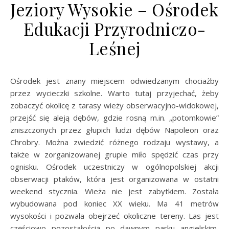
Jeziory Wysokie – Ośrodek
Edukacji Przyrodniczo-
Leśnej
Ośrodek jest znany miejscem odwiedzanym chociażby
przez wycieczki szkolne. Warto tutaj przyjechać, żeby
zobaczyć okolicę z tarasy wieży obserwacyjno-widokowej,
przejść się aleją dębów, gdzie rosną m.in. „potomkowie”
zniszczonych przez głupich ludzi dębów Napoleon oraz
Chrobry. Można zwiedzić różnego rodzaju wystawy, a
także w zorganizowanej grupie miło spędzić czas przy
ognisku. Ośrodek uczestniczy w ogólnopolskiej akcji
obserwacji ptaków, która jest organizowana w ostatni
weekend stycznia. Wieża nie jest zabytkiem. Została
wybudowana pod koniec XX wieku. Ma 41 metrów
wysokości i pozwala obejrzeć okoliczne tereny. Las jest
częściowo pozostałością po dawnym parku angielskim,