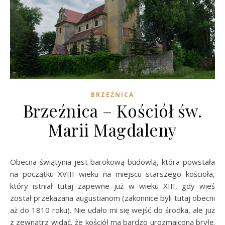
BRZEŹNICA
Brzeźnica – Kościół św.
Marii Magdaleny
Obecna świątynia jest barokową budowlą, która powstała
na początku XVIII wieku na miejscu starszego kościoła,
który istniał tutaj zapewne już w wieku XIII, gdy wieś
został przekazana augustianom (zakonnice byli tutaj obecni
aż do 1810 roku). Nie udało mi się wejść do środka, ale już
z zewnątrz widać, że kościół ma bardzo urozmaiconą bryłę.