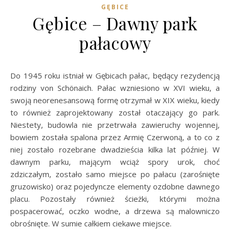
GĘBICE
Gębice – Dawny park
pałacowy
Do 1945 roku istniał w Gębicach pałac, będący rezydencją
rodziny von Schönaich. Pałac wzniesiono w XVI wieku, a
swoją neorenesansową formę otrzymał w XIX wieku, kiedy
to również zaprojektowany został otaczający go park.
Niestety, budowla nie przetrwała zawieruchy wojennej,
bowiem została spalona przez Armię Czerwoną, a to co z
niej zostało rozebrane dwadzieścia kilka lat później. W
dawnym parku, mającym wciąż spory urok, choć
zdziczałym, zostało samo miejsce po pałacu (zarośnięte
gruzowisko) oraz pojedyncze elementy ozdobne dawnego
placu. Pozostały również ścieżki, którymi można
pospacerować, oczko wodne, a drzewa są malowniczo
obrośnięte. W sumie całkiem ciekawe miejsce.