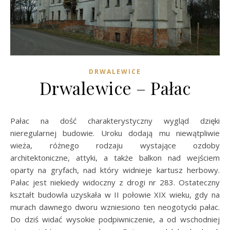
DRWALEWICE
Drwalewice – Pałac
Pałac na dość charakterystyczny wygląd dzięki
nieregularnej budowie. Uroku dodają mu niewątpliwie
wieża, różnego rodzaju wystające ozdoby
architektoniczne, attyki, a także balkon nad wejściem
oparty na gryfach, nad który widnieje kartusz herbowy.
Pałac jest niekiedy widoczny z drogi nr 283. Ostateczny
kształt budowla uzyskała w II połowie XIX wieku, gdy na
murach dawnego dworu wzniesiono ten neogotycki pałac.
Do dziś widać wysokie podpiwniczenie, a od wschodniej