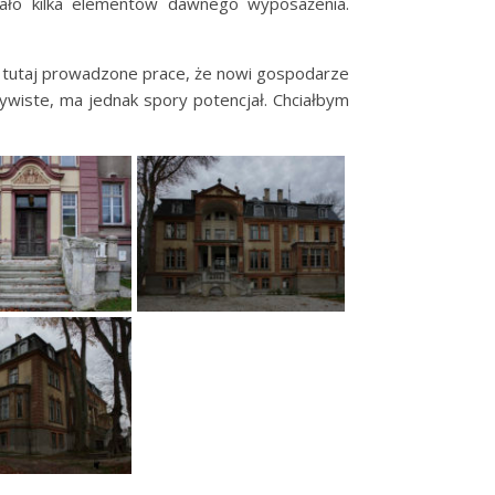
ało kilka elementów dawnego wyposażenia.
ą tutaj prowadzone prace, że nowi gospodarze
zywiste, ma jednak spory potencjał. Chciałbym