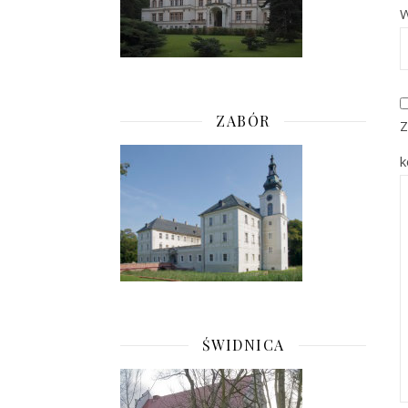
W
ZABÓR
Z
k
ŚWIDNICA