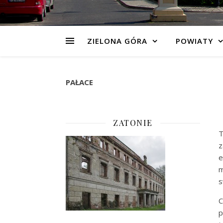
ZIELONA GÓRA
POWIATY
PAŁACE
ZATONIE
T
z
e
m
s
C
p