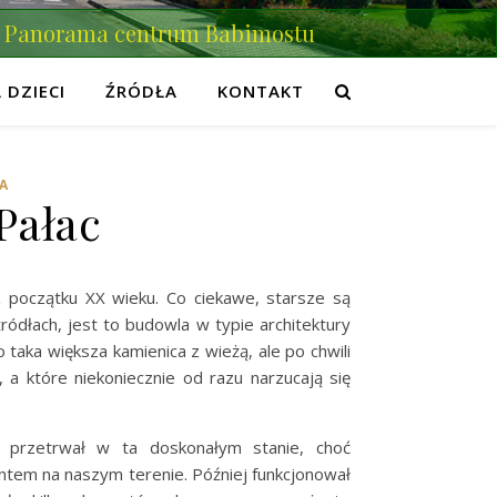
Panorama centrum Babimostu
 DZIECI
ŹRÓDŁA
KONTAKT
IA
Pałac
 początku XX wieku. Co ciekawe, starsze są
ródłach, jest to budowla w typie architektury
taka większa kamienica z wieżą, ale po chwili
 a które niekoniecznie od razu narzucają się
e przetrwał w ta doskonałym stanie, choć
ntem na naszym terenie. Później funkcjonował