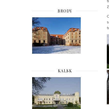
t
Z
BRODY
O
s
t
KALSK