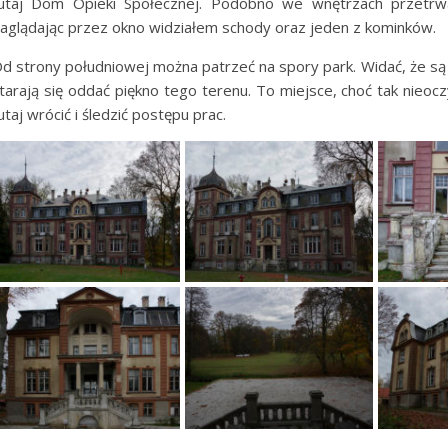
utaj Dom Opieki Społecznej. Podobno we wnętrzach przetrw
aglądając przez okno widziałem schody oraz jeden z kominków.
d strony południowej można patrzeć na spory park. Widać, że s
tarają się oddać piękno tego terenu. To miejsce, choć tak nieoc
utaj wrócić i śledzić postępu prac.