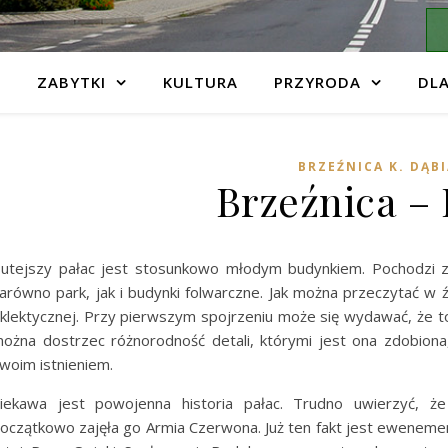
ZABYTKI
KULTURA
PRZYRODA
DLA
BRZEŹNICA K. DĄB
Brzeźnica – 
utejszy pałac jest stosunkowo młodym budynkiem. Pochodzi z
arówno park, jak i budynki folwarczne. Jak można przeczytać w ź
klektycznej. Przy pierwszym spojrzeniu może się wydawać, że to 
ożna dostrzec różnorodność detali, którymi jest ona zdobiona,
woim istnieniem.
iekawa jest powojenna historia pałac. Trudno uwierzyć, ż
oczątkowo zajęła go Armia Czerwona. Już ten fakt jest eweneme