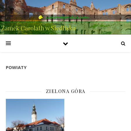
Zamek Carolath w Siedlisku
POWIATY
ZIELONA GÓRA