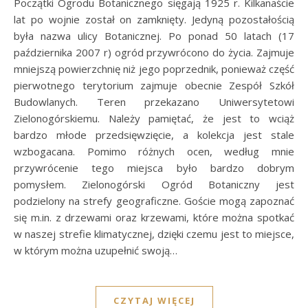
Początki Ogrodu Botanicznego sięgają 1925 r. Kilkanaście
lat po wojnie został on zamknięty. Jedyną pozostałością
była nazwa ulicy Botanicznej. Po ponad 50 latach (17
października 2007 r) ogród przywrócono do życia. Zajmuje
mniejszą powierzchnię niż jego poprzednik, ponieważ część
pierwotnego terytorium zajmuje obecnie Zespół Szkół
Budowlanych. Teren przekazano Uniwersytetowi
Zielonogórskiemu. Należy pamiętać, że jest to wciąż
bardzo młode przedsięwzięcie, a kolekcja jest stale
wzbogacana. Pomimo różnych ocen, według mnie
przywrócenie tego miejsca było bardzo dobrym
pomysłem. Zielonogórski Ogród Botaniczny jest
podzielony na strefy geograficzne. Goście mogą zapoznać
się m.in. z drzewami oraz krzewami, które można spotkać
w naszej strefie klimatycznej, dzięki czemu jest to miejsce,
w którym można uzupełnić swoją…
CZYTAJ WIĘCEJ