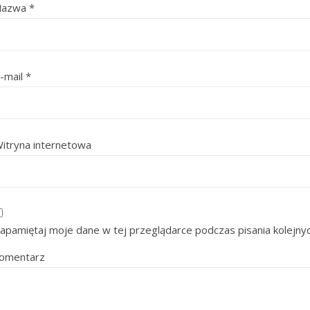
Nazwa
*
-mail
*
itryna internetowa
apamiętaj moje dane w tej przeglądarce podczas pisania kolejny
omentarz