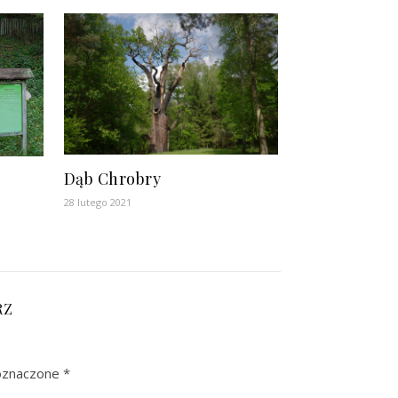
Dąb Chrobry
28 lutego 2021
RZ
oznaczone
*