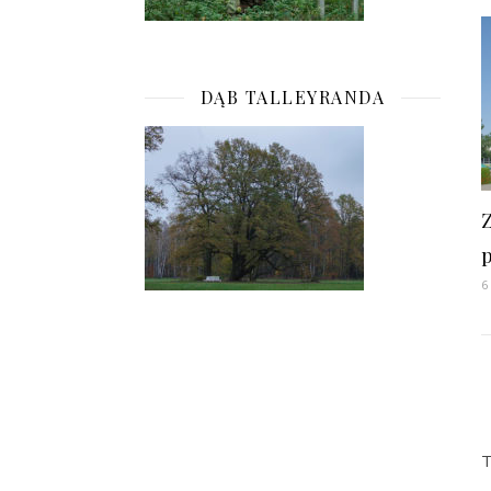
DĄB TALLEYRANDA
6
T