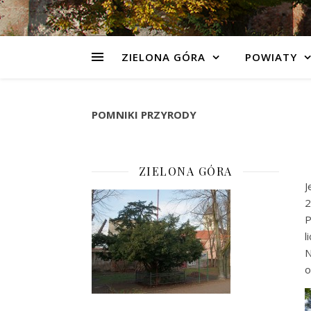
ZIELONA GÓRA
POWIATY
POMNIKI PRZYRODY
ZIELONA GÓRA
J
2
P
l
N
o