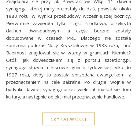
Znajdująca się przy pl. Powstańców Wlkp. 11 dawna
synagoga, której mury pozostały do dziś, powstała około
1880 roku, w wyniku przebudowy wcześniejszej bożnicy.
Pierwotnie zawierała tylko część środkową, przykrytą
dachem dwuspadowym, a części boczne zostały
dobudowane w czasach PRL. Dlaczego nie została
zburzona podczas Nocy Kryształowej w 1938 roku, choć
Babimost znajdował się w wtedy w granicach Niemiec?
Otóż, jak dowiedziałem się z portalu sztetl.org.pl,
synagoga służyła miejscowej gminie żydowskiej tylko do
1927 roku, kiedy to została sprzedana ewangelikom, z
przeznaczeniem na cele sakralne. Po drugiej wojnie w
budynku dawnej synagogi przez wiele lat mieścił się dom
kultury, a następnie obiekt miał przeznaczenie handlowe.
CZYTAJ WIĘCEJ