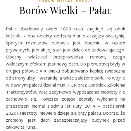
,
BORÓW WIELKI
PAŁACE
Borów Wielki – Pałac
Pałac zbudowany około 1800 roku znajduje się obok
kościoła – oba obiekty oddziela mur otaczający świątynię.
Sporych rozmiarów budowla jest obecnie w rękach
prywatnych, jednak jej stan jest daleki od zadowalającego.
Obecny właściciel przeprowadza remont, czego
widocznym efektem jest nowy dach. Do pierwotnej bryły w
drugiej połowie XIX wieku dobudowano kaplicę (widoczną
od strony ulicy) i werandę, a także założono park. Po wojnie
w dawnym pałacu działał m.in. PGR oraz Ośrodek Szkolenia
Traktorzystów, więc zabytkowe wyposażenie niestety nie
zachowało się. Poniższe zdjęcia zostały wykonane na
przestrzeni niemal siedmiu lat (luty 2014 – październik
2020). Niestety, niewiele dzieje się przy pałacu. Dobrze, że
zrobiony jest dach zabezpieczający budynek przed
całkowitą ruiną.…