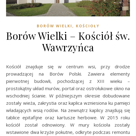
,
BORÓW WIELKI
KOŚCIOŁY
Borów Wielki – Kościół św.
Wawrzyńca
Kościół znajduje się w centrum wsi, przy drodze
prowadzącej na Borów Polski. Zawiera elementy
pierwotnej budowli, pochodzącej z XIII wieku –
prostokątny układ murów, portal oraz ostrołukowe okno na
wschodniej ścianie. W późniejszym okresie dobudowane
zostały wieża, zakrystia oraz kaplica wzniesiona ku pamięci
władających wsią rodów. Na zewnątrz kaplicy znajdują się
tablice epitafijne oraz kartusze herbowe. W 2015 roku
kościół został odnowiony. W mury kościoła zostały
wstawione dwa krzyże pokutne, odkryte podczas remontu