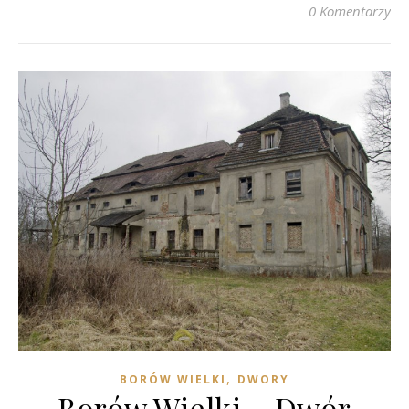
0 Komentarzy
,
BORÓW WIELKI
DWORY
Borów Wielki – Dwór