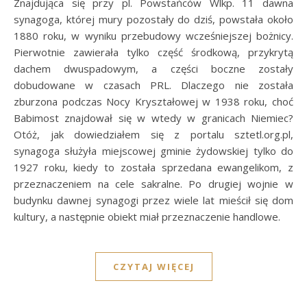
Znajdująca się przy pl. Powstańców Wlkp. 11 dawna
synagoga, której mury pozostały do dziś, powstała około
1880 roku, w wyniku przebudowy wcześniejszej bożnicy.
Pierwotnie zawierała tylko część środkową, przykrytą
dachem dwuspadowym, a części boczne zostały
dobudowane w czasach PRL. Dlaczego nie została
zburzona podczas Nocy Kryształowej w 1938 roku, choć
Babimost znajdował się w wtedy w granicach Niemiec?
Otóż, jak dowiedziałem się z portalu sztetl.org.pl,
synagoga służyła miejscowej gminie żydowskiej tylko do
1927 roku, kiedy to została sprzedana ewangelikom, z
przeznaczeniem na cele sakralne. Po drugiej wojnie w
budynku dawnej synagogi przez wiele lat mieścił się dom
kultury, a następnie obiekt miał przeznaczenie handlowe.
CZYTAJ WIĘCEJ