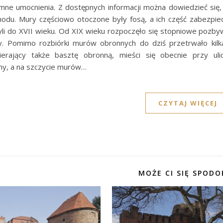
mne umocnienia. Z dostępnych informacji można dowiedzieć się,
odu. Mury częściowo otoczone były fosą, a ich część zabezpi
li do XVII wieku. Od XIX wieku rozpoczęło się stopniowe pozbyw
y. Pomimo rozbiórki murów obronnych do dziś przetrwało kilk
ierający także basztę obronną, mieści się obecnie przy ul
y, a na szczycie murów…
CZYTAJ WIĘCEJ
MOŻE CI SIĘ SPODO