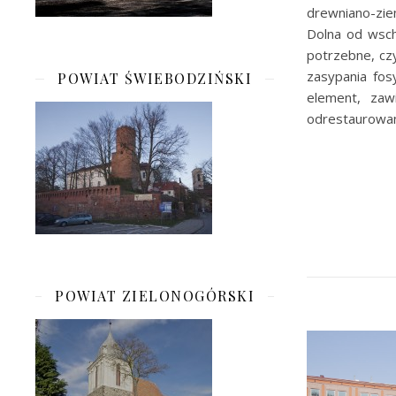
drewniano-zie
Dolna od wsch
potrzebne, czy
zasypania fos
POWIAT ŚWIEBODZIŃSKI
element, zaw
odrestaurowan
POWIAT ZIELONOGÓRSKI