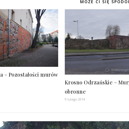
MOŻE CI SIĘ SPODO
a – Pozostałości murów
Krosno Odrzańskie – Mur
obronne
9 lutego 2014