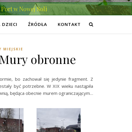
Port w Nowej Soli
 DZIECI
ŹRÓDŁA
KONTAKT
 MIEJSKIE
 Mury obronne
ormie, bo zachował się jedynie fragment. Z
estały być potrzebne. W XIX wieku nastąpiła
townią, będąca obecnie murem ograniczającym…