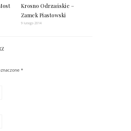
Most
Krosno Odrzańskie –
Zamek Piastowski
9 lutego 2014
RZ
oznaczone
*