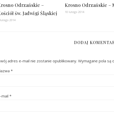
Krosno Odrzańskie –
Krosno Odrzańskie – 
10 lutego 2014
ościół św. Jadwigi Śląskiej
 lutego 2014
DODAJ KOMENTA
wój adres e-mail nie zostanie opublikowany.
Wymagane pola są 
Nazwa
*
-mail
*