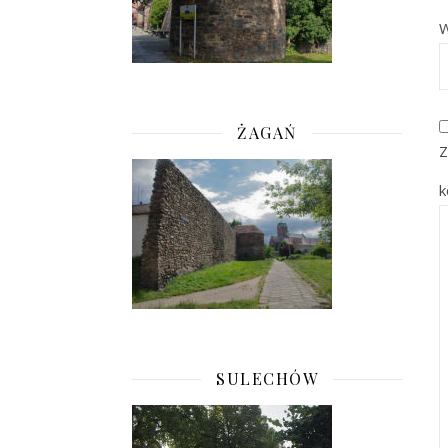
W
ŻAGAŃ
Z
k
SULECHÓW