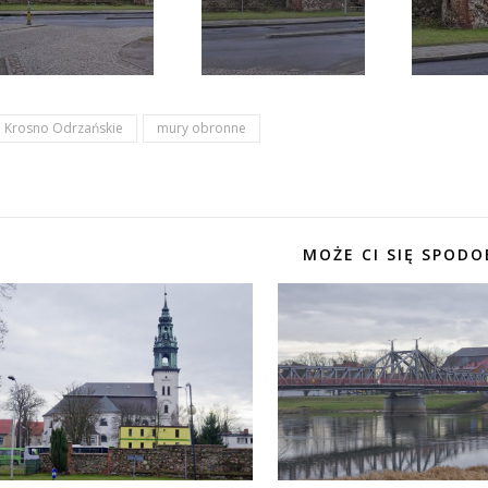
Krosno Odrzańskie
mury obronne
MOŻE CI SIĘ SPODO