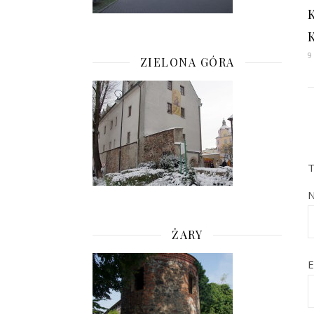
K
9
ZIELONA GÓRA
T
ŻARY
E