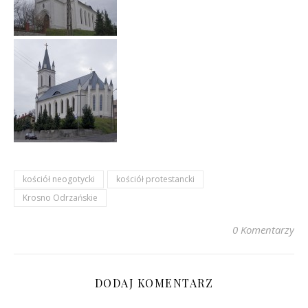
kościół neogotycki
kościół protestancki
Krosno Odrzańskie
0 Komentarzy
DODAJ KOMENTARZ