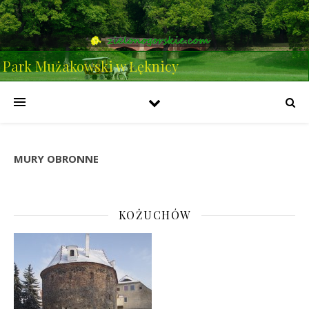
Park Mużakowski w Łęknicy
MURY OBRONNE
KOŻUCHÓW