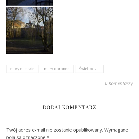
mury miejskie
mury obronne
Świebodzin
0 Komentarzy
DODAJ KOMENTARZ
Twój adres e-mail nie zostanie opublikowany.
Wymagane
pola są oznaczone
*