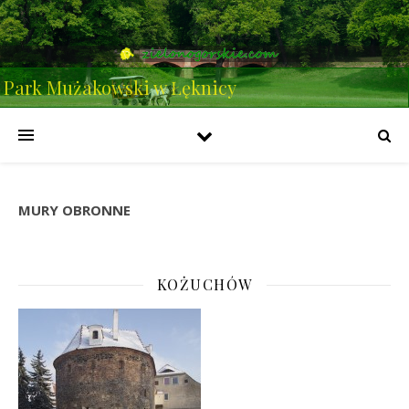
Park Mużakowski w Łęknicy
MURY OBRONNE
KOŻUCHÓW