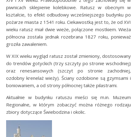
XIV i XV wieku. Prawdopodobnie z tego zachowały się w
piwnicach sklepienie kolebkowe. Ratusz w obecnym w
kształcie, to efekt odbudowy wcześniejszego budynku po
pożarze miasta z 1541 roku. Ciekawostką jest to, że od XVI
wieku ratusz miał dwie wieże, połączone mostkiem. Wieża
północna została jednak rozebrana 1827 roku, ponieważ
groziła zawaleniem.
W XIX wieku wygląd ratusz został zmieniony, dostosowany
do trendów gotyckich (trzy szczyty po stronie wschodniej)
oraz renesansowych (szczyt po stronie zachodniej,
ozdobny krenelaż wieży). Ściany ozdobione są gzymsami i
boniowaniem, a od strony północnej także pilastrami.
Aktualnie w budynku ratuszu mieści się m.in. Muzeum
Regionalne, w którym zobaczyć można różnego rodzaju
zbiory dotyczące Świebodzina i okolic.