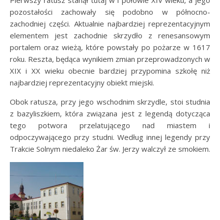
Pierwszy ratusz stanął tutaj w I połowie XIV wieku, a jego
pozostałości zachowały się podobno w północno-
zachodniej części. Aktualnie najbardziej reprezentacyjnym
elementem jest zachodnie skrzydło z renesansowym
portalem oraz wieżą, które powstały po pożarze w 1617
roku. Reszta, będąca wynikiem zmian przeprowadzonych w
XIX i XX wieku obecnie bardziej przypomina szkołę niż
najbardziej reprezentacyjny obiekt miejski.
Obok ratusza, przy jego wschodnim skrzydle, stoi studnia
z bazyliszkiem, która związana jest z legendą dotycząca
tego potwora przelatującego nad miastem i
odpoczywającego przy studni. Według innej legendy przy
Trakcie Solnym niedaleko Żar św. Jerzy walczył ze smokiem.