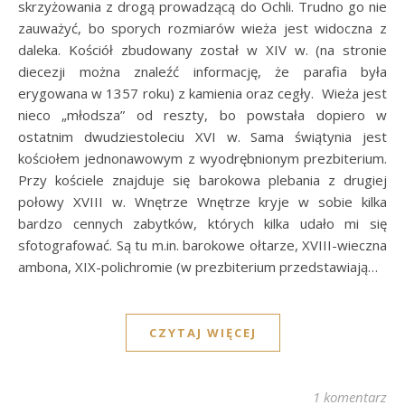
skrzyżowania z drogą prowadzącą do Ochli. Trudno go nie
zauważyć, bo sporych rozmiarów wieża jest widoczna z
daleka. Kościół zbudowany został w XIV w. (na stronie
diecezji można znaleźć informację, że parafia była
erygowana w 1357 roku) z kamienia oraz cegły. Wieża jest
nieco „młodsza” od reszty, bo powstała dopiero w
ostatnim dwudziestoleciu XVI w. Sama świątynia jest
kościołem jednonawowym z wyodrębnionym prezbiterium.
Przy kościele znajduje się barokowa plebania z drugiej
połowy XVIII w. Wnętrze Wnętrze kryje w sobie kilka
bardzo cennych zabytków, których kilka udało mi się
sfotografować. Są tu m.in. barokowe ołtarze, XVIII-wieczna
ambona, XIX-polichromie (w prezbiterium przedstawiają…
CZYTAJ WIĘCEJ
1 komentarz