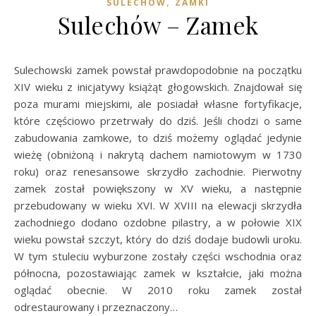
,
SULECHÓW
ZAMKI
Sulechów – Zamek
Sulechowski zamek powstał prawdopodobnie na początku
XIV wieku z inicjatywy książąt głogowskich. Znajdował się
poza murami miejskimi, ale posiadał własne fortyfikacje,
które częściowo przetrwały do dziś. Jeśli chodzi o same
zabudowania zamkowe, to dziś możemy oglądać jedynie
wieżę (obniżoną i nakrytą dachem namiotowym w 1730
roku) oraz renesansowe skrzydło zachodnie. Pierwotny
zamek został powiększony w XV wieku, a następnie
przebudowany w wieku XVI. W XVIII na elewacji skrzydła
zachodniego dodano ozdobne pilastry, a w połowie XIX
wieku powstał szczyt, który do dziś dodaje budowli uroku.
W tym stuleciu wyburzone zostały części wschodnia oraz
północna, pozostawiając zamek w kształcie, jaki można
oglądać obecnie. W 2010 roku zamek został
odrestaurowany i przeznaczony…