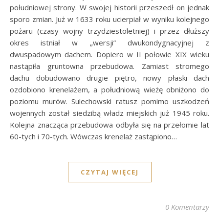
południowej strony. W swojej historii przeszedł on jednak
sporo zmian. Już w 1633 roku ucierpiał w wyniku kolejnego
pożaru (czasy wojny trzydziestoletniej) i przez dłuższy
okres istniał w „wersji” dwukondygnacyjnej z
dwuspadowym dachem. Dopiero w II połowie XIX wieku
nastąpiła gruntowna przebudowa. Zamiast stromego
dachu dobudowano drugie piętro, nowy płaski dach
ozdobiono krenelażem, a południową wieżę obniżono do
poziomu murów. Sulechowski ratusz pomimo uszkodzeń
wojennych został siedzibą władz miejskich już 1945 roku.
Kolejna znacząca przebudowa odbyła się na przełomie lat
60-tych i 70-tych. Wówczas krenelaż zastąpiono…
CZYTAJ WIĘCEJ
0 Komentarzy