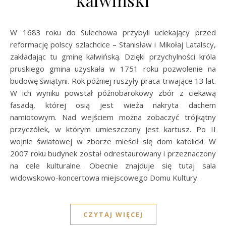
kalwiński
W 1683 roku do Sulechowa przybyli uciekający przed
reformację polscy szlachcice – Stanisław i Mikołaj Latalscy,
zakładając tu gminę kalwińską. Dzięki przychylności króla
pruskiego gmina uzyskała w 1751 roku pozwolenie na
budowę świątyni. Rok później ruszyły praca trwające 13 lat.
W ich wyniku powstał późnobarokowy zbór z ciekawą
fasadą, której osią jest wieża nakryta dachem
namiotowym. Nad wejściem można zobaczyć trójkątny
przyczółek, w którym umieszczony jest kartusz. Po II
wojnie światowej w zborze mieścił się dom katolicki. W
2007 roku budynek został odrestaurowany i przeznaczony
na cele kulturalne. Obecnie znajduje się tutaj sala
widowskowo-koncertowa miejscowego Domu Kultury.
CZYTAJ WIĘCEJ