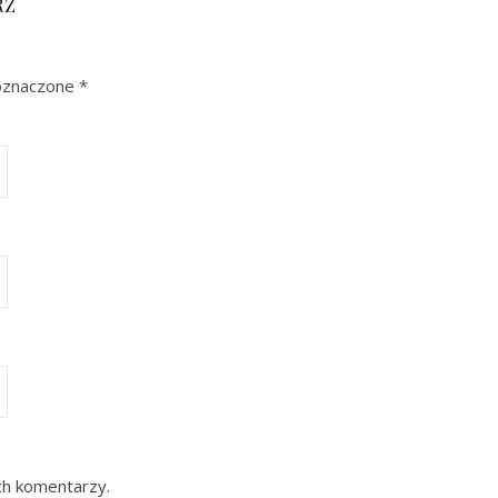
RZ
oznaczone
*
ch komentarzy.