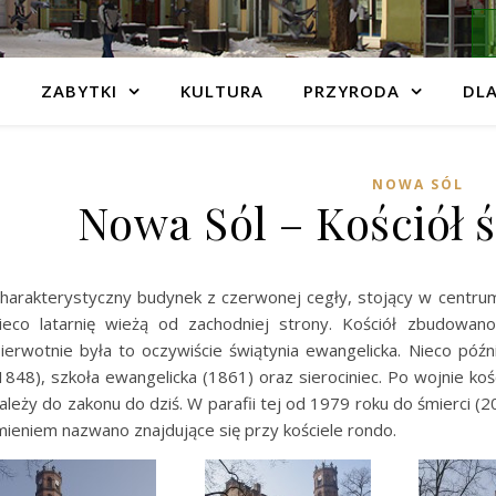
ZABYTKI
KULTURA
PRZYRODA
DLA
NOWA SÓL
Nowa Sól – Kościół 
harakterystyczny budynek z czerwonej cegły, stojący w centrum
ieco latarnię wieżą od zachodniej strony. Kościół zbudowa
ierwotnie była to oczywiście świątynia ewangelicka. Nieco późn
1848), szkoła ewangelicka (1861) oraz sierociniec. Po wojnie ko
ależy do zakonu do dziś. W parafii tej od 1979 roku do śmierci 
mieniem nazwano znajdujące się przy kościele rondo.