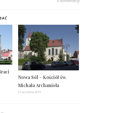
0 Komentarzy
BAĆ
Braci
Nowa Sól – Kościół św.
Michała Archanioła
21 września 2013