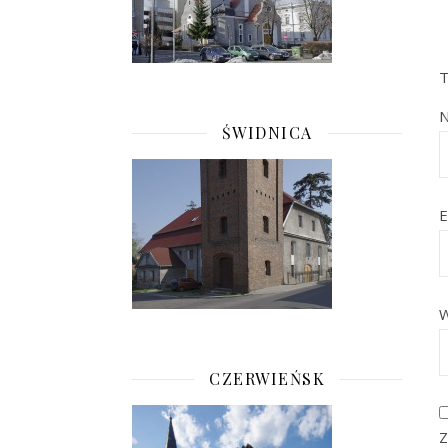
T
ŚWIDNICA
E
W
CZERWIEŃSK
Z