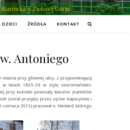
Starówka w Zielonej Górze
 DZIECI
ŹRÓDŁA
KONTAKT
św. Antoniego
 miasta przy głównej ulicy, z przypominającą
no w latach 1835-39 w stylu neoromańskim.
iej przy kościele powstały klasztor Joannitów
ściół został przejęty przez ojców Kapucynów i
(20 czerwca 2013) pracował o. Medard, którego