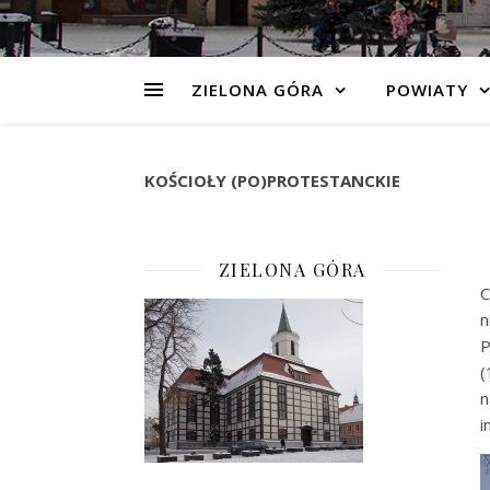
ZIELONA GÓRA
POWIATY
KOŚCIOŁY (PO)PROTESTANCKIE
ZIELONA GÓRA
C
n
P
(
n
i