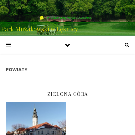
Park Mużakowski w Łęknicy
POWIATY
ZIELONA GÓRA