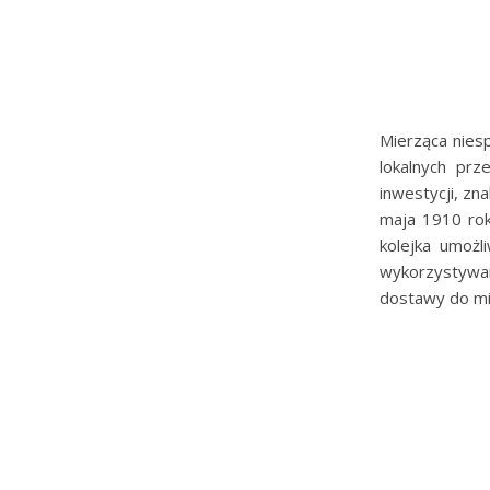
Mierząca nies
lokalnych pr
inwestycji, zn
maja 1910 rok
kolejka umożl
wykorzystywan
dostawy do mie