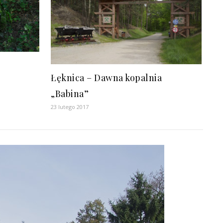
Łęknica – Dawna kopalnia
„Babina”
23 lutego 2017