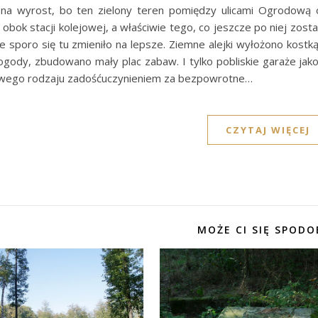
na wyrost, bo ten zielony teren pomiędzy ulicami Ogrodową 
ę obok stacji kolejowej, a właściwie tego, co jeszcze po niej zost
e sporo się tu zmieniło na lepsze. Ziemne alejki wyłożono kost
gody, zbudowano mały plac zabaw. I tylko pobliskie garaże jako
swego rodzaju zadośćuczynieniem za bezpowrotne…
CZYTAJ WIĘCEJ
MOŻE CI SIĘ SPODO