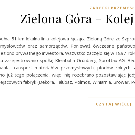
ZABYTKI PRZEMYS
Zielona Góra – Kole
pełna 51 km lokalna linia kolejowa łącząca Zieloną Górę ze Szp
zemysłowców oraz samorządów. Ponieważ ówczesne państwo p
aleziono prywatnego inwestora. Wszystko zaczęło się w 1897 roku
u zarejestrowano spółkę Kleinbahn Grünberg–Sprottau AG. Będ
iwiała transport materiałów przemysłowych, płodów rolnych,
o już tego połączenia, więc linię rozebrano pozostawiając jedy
jscowych fabryk (Dekora, Falubaz, Polmos, Winiarnia, Browar, P
CZYTAJ WIĘCEJ