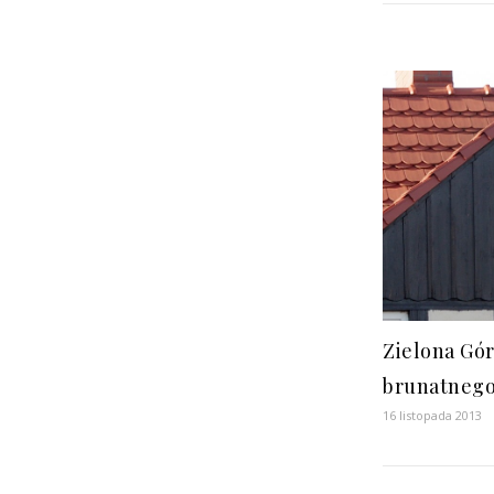
Zielona Gór
brunatneg
16 listopada 2013