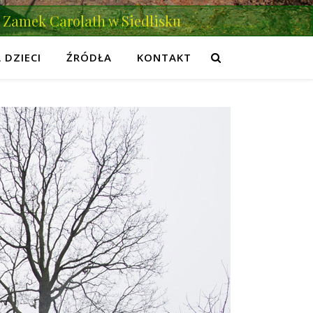
Zamek Carolath w Siedlisku
 DZIECI
ŹRÓDŁA
KONTAKT