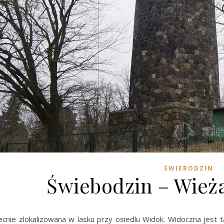
ŚWIEBODZIN
Świebodzin – Wież
ecnie zlokalizowana w lasku przy osiedlu Widok. Widoczna jest 