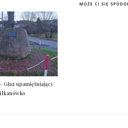
MOŻE CI SIĘ SPODO
– Głaz upamiętniający
ilkanówko