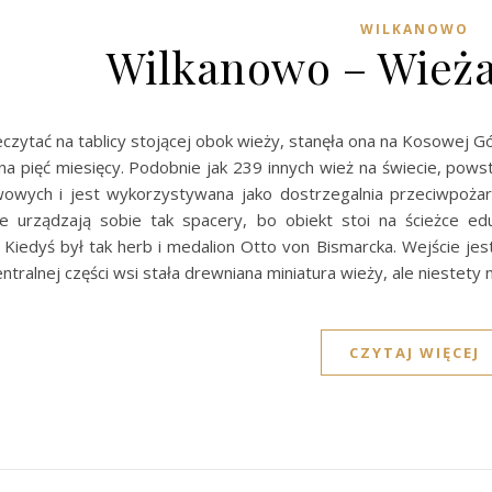
WILKANOWO
Wilkanowo – Wież
czytać na tablicy stojącej obok wieży, stanęła ona na Kosowej G
na pięć miesięcy. Podobnie jak 239 innych wież na świecie, pow
owych i jest wykorzystywana jako dostrzegalnia przeciwpoż
ie urządzają sobie tak spacery, bo obiekt stoi na ścieżce e
Kiedyś był tak herb i medalion Otto von Bismarcka. Wejście jes
entralnej części wsi stała drewniana miniatura wieży, ale niestety
CZYTAJ WIĘCEJ