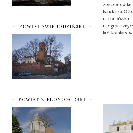
została oddan
kanclerza Ott
nadbudówka, 
nadgraniczny
POWIAT ŚWIEBODZIŃSKI
krótkofalarstwa
POWIAT ZIELONOGÓRSKI