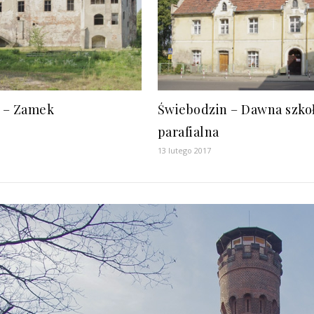
 – Zamek
Świebodzin – Dawna szko
parafialna
13 lutego 2017